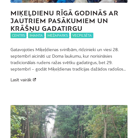
MIĶEĻDIENU RĪGĀ GODINĀS AR
JAUTRIEM PASĀKUMIEM UN
KRĀŠŅU GADATIRGU
CENTRS
,
IMANTA
,
MEŽAPARKS
,
VECPILSĒTA
Gatavojoties Miķeļdienas svinībām, rīdzinieki un viesi 28.
septembrī aicināti uz Doma laukumu, kur norisināsies
tradicionālais rudens ražas svētku gadatirgus, bet 29.
septembrī – godāt Miķeļdienas tradīcijas dažādos radošos…
Lasīt vairāk