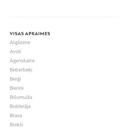
VISAS APKAIMES
Atgāzene
Avoti
Āgenskalns
Beberbeķi
Berģi
Bieriņi
Bišumuiža
Bolderāja
Brasa
Brekši