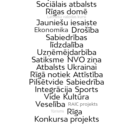
Sociālais atbalsts
Katlakalns
Rīgas domē
Kleisti
Latviešu valodas kursi
Jauniešu iesaiste
Kundziņsala
Drošība
Ekonomika
Ķengarags
Sabiedrības
līdzdalība
Ķīpsala
Uzņēmējdarbība
Mangaļsala
Satiksme
NVO ziņa
Latgale
Atbalsts Ukrainai
Mežaparks
Rīgā notiek
Attīstība
Pilsētvide
Sabiedrība
Mežciems
Integrācija
Sports
Mīlgrāvis
Vide
Kultūra
Mūkupurvs
Veselība
RAIC projekts
Rīga
Pētersala-Andrejsala
Tūrisms
Konkursa projekts
Pleskodāle
Pļavnieki