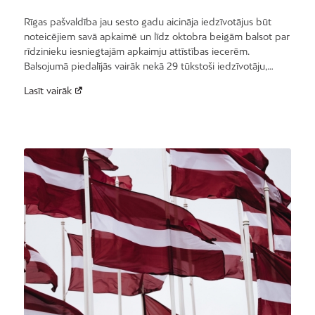
Rīgas pašvaldība jau sesto gadu aicināja iedzīvotājus būt
noteicējiem savā apkaimē un līdz oktobra beigām balsot par
rīdzinieku iesniegtajām apkaimju attīstības iecerēm.
Balsojumā piedalījās vairāk nekā 29 tūkstoši iedzīvotāju,…
Lasīt vairāk