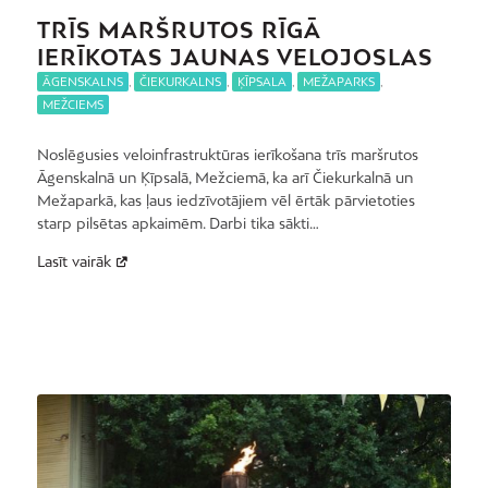
TRĪS MARŠRUTOS RĪGĀ
IERĪKOTAS JAUNAS VELOJOSLAS
ĀGENSKALNS
,
ČIEKURKALNS
,
ĶĪPSALA
,
MEŽAPARKS
,
MEŽCIEMS
Noslēgusies veloinfrastruktūras ierīkošana trīs maršrutos
Āgenskalnā un Ķīpsalā, Mežciemā, ka arī Čiekurkalnā un
Mežaparkā, kas ļaus iedzīvotājiem vēl ērtāk pārvietoties
starp pilsētas apkaimēm. Darbi tika sākti…
Lasīt vairāk