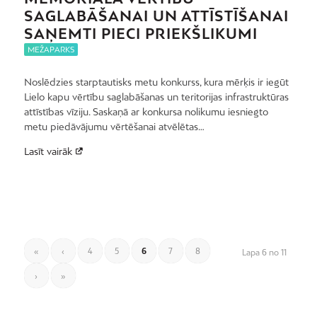
SAGLABĀŠANAI UN ATTĪSTĪŠANAI
SAŅEMTI PIECI PRIEKŠLIKUMI
MEŽAPARKS
Noslēdzies starptautisks metu konkurss, kura mērķis ir iegūt
Lielo kapu vērtību saglabāšanas un teritorijas infrastruktūras
attīstības vīziju. Saskaņā ar konkursa nolikumu iesniegto
metu piedāvājumu vērtēšanai atvēlētas…
Lasīt vairāk
«
‹
4
5
6
7
8
Lapa 6 no 11
›
»