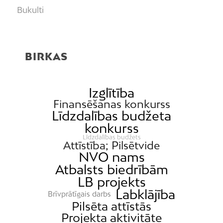
Bukulti
Buļļi
Centrs
BIRKAS
Čiekurkalns
Daugavgrīva
Dārzciems
Izglītība
Finansēšanas konkurss
Dārziņi
Līdzdalības budžeta
Dreiliņi
konkurss
Dzirciems
Līdzdalības budžets
Attīstība; Pilsētvide
Grīziņkalns
NVO nams
Atbalsts biedrībām
Iļģuciems
LB projekts
Imanta
Labklājība
Brīvprātīgais darbs
Jaunciems
Pilsēta attīstās
Projekta aktivitāte
Jugla