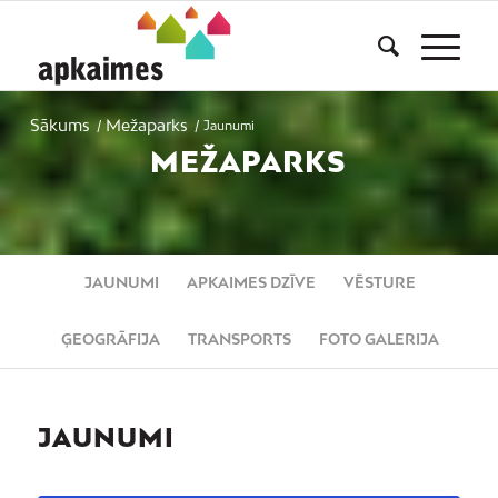
Sākums
Mežaparks
/
/
Jaunumi
MEŽAPARKS
JAUNUMI
APKAIMES DZĪVE
VĒSTURE
ĢEOGRĀFIJA
TRANSPORTS
FOTO GALERIJA
JAUNUMI