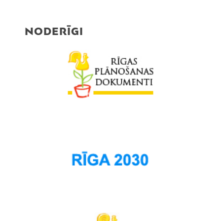
Purvciems
Rumbula
NODERĪGI
Salas
Sarkandaugava
Skanste
Spilve
Suži
Šampēteris
Šķirotava
Teika
Torņakalns
Trīsciems
Vecāķi
Vecdaugava