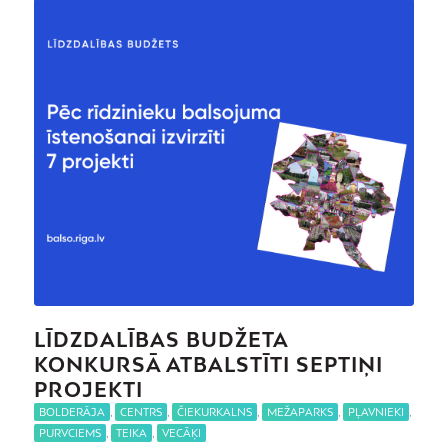
LĪDZDALĪBAS BUDŽETA
KONKURSĀ ATBALSTĪTI SEPTIŅI
PROJEKTI
BOLDERĀJA
,
CENTRS
,
ČIEKURKALNS
,
MEŽAPARKS
,
PĻAVNIEKI
,
PURVCIEMS
,
TEIKA
,
VECĀĶI