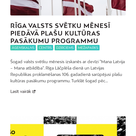
RĪGA VALSTS SVĒTKU MĒNESĪ
PIEDĀVĀ PLAŠU KULTŪRAS
PASĀKUMU PROGRAMMU
ĀGENSKALNS
,
CENTRS
,
DZIRCIEMS
,
MEŽAPARKS
Šogad valsts svētku mēnesis izskanēs ar devīzi “Mana Latvija
– Mana atbildība”. Rīga Lāčplēša dienā un Latvijas
Republikas proklamēšanas 106. gadadienā sarūpējusi plašu
kultūras pasākumu programmu. Turklāt šogad pēc…
Lasīt vairāk