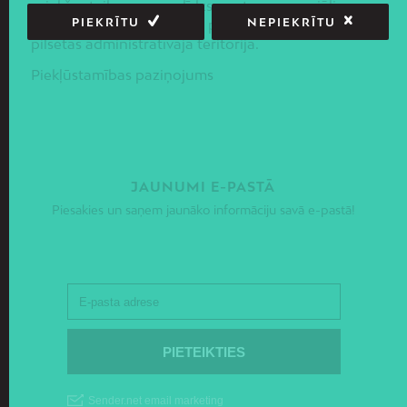
priekšnoteikumus līdzsvarotas sociāli –
PIEKRĪTU
NEPIEKRĪTU
ekonomiskās un telpiskās politikas ieviešanai Rīgas
pilsētas administratīvajā teritorijā.
Piekļūstamības paziņojums
JAUNUMI E-PASTĀ
Piesakies un saņem jaunāko informāciju savā e-pastā!