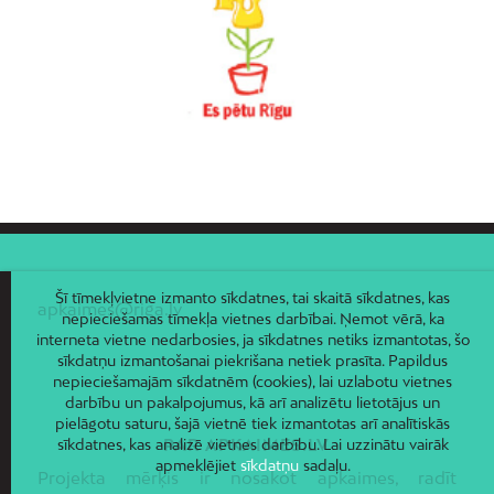
Vecmīlgrāvis
Vecpilsēta
Voleri
Zasulauks
Ziepniekkalns
Zolitūde
Šī tīmekļvietne izmanto sīkdatnes, tai skaitā sīkdatnes, kas
apkaimes@riga.lv
nepieciešamas tīmekļa vietnes darbībai. Ņemot vērā, ka
interneta vietne nedarbosies, ja sīkdatnes netiks izmantotas, šo
sīkdatņu izmantošanai piekrišana netiek prasīta. Papildus
nepieciešamajām sīkdatnēm (cookies), lai uzlabotu vietnes
darbību un pakalpojumus, kā arī analizētu lietotājus un
pielāgotu saturu, šajā vietnē tiek izmantotas arī analītiskās
PAR APKAIMES.LV
sīkdatnes, kas analizē vietnes darbību. Lai uzzinātu vairāk
apmeklējiet
sīkdatņu
sadaļu.
Projekta mērķis ir nosakot apkaimes, radīt