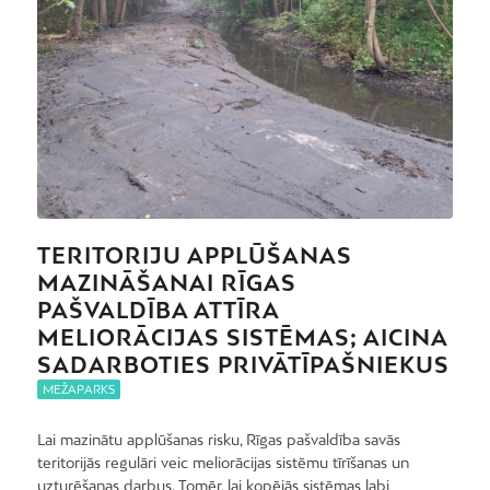
TERITORIJU APPLŪŠANAS
MAZINĀŠANAI RĪGAS
PAŠVALDĪBA ATTĪRA
MELIORĀCIJAS SISTĒMAS; AICINA
SADARBOTIES PRIVĀTĪPAŠNIEKUS
MEŽAPARKS
Lai mazinātu applūšanas risku, Rīgas pašvaldība savās
teritorijās regulāri veic meliorācijas sistēmu tīrīšanas un
uzturēšanas darbus. Tomēr, lai kopējās sistēmas labi