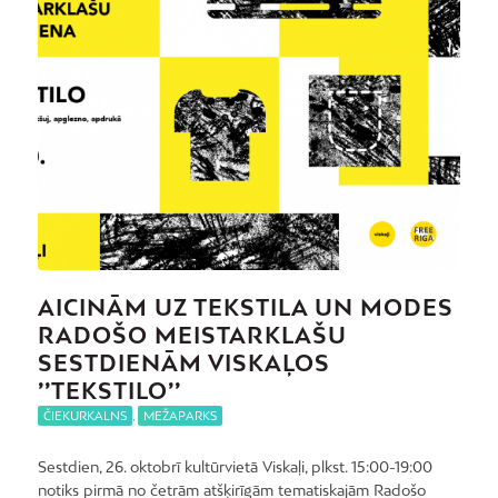
AICINĀM UZ TEKSTILA UN MODES
RADOŠO MEISTARKLAŠU
SESTDIENĀM VISKAĻOS
’’TEKSTILO’’
ČIEKURKALNS
,
MEŽAPARKS
Sestdien, 26. oktobrī kultūrvietā Viskaļi, plkst. 15:00-19:00
notiks pirmā no četrām atšķirīgām tematiskajām Radošo