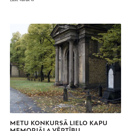
METU KONKURSĀ LIELO KAPU
MEMORIĀLA VĒRTĪBU