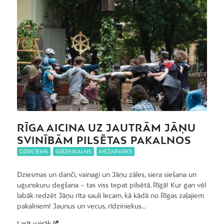
RĪGA AICINA UZ JAUTRĀM JĀŅU
SVINĪBĀM PILSĒTAS PAKALNOS
DZIRCIEMS
,
GRĪZIŅKALNS
,
MEŽAPARKS
Dziesmas un danči, vainagi un Jāņu zāles, siera siešana un
ugunskuru degšana – tas viss tepat pilsētā, Rīgā! Kur gan vēl
labāk redzēt Jāņu rīta sauli lecam, kā kādā no Rīgas zaļajiem
pakalniem! Jaunus un vecus, rīdziniekus…
Lasīt vairāk