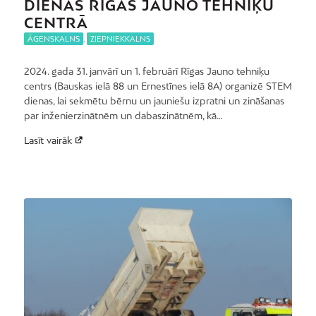
DIENAS RĪGAS JAUNO TEHNIĶU
CENTRĀ
ĀGENSKALNS
,
ZIEPNIEKKALNS
2024. gada 31. janvārī un 1. februārī Rīgas Jauno tehniķu
centrs (Bauskas ielā 88 un Ernestīnes ielā 8A) organizē STEM
dienas, lai sekmētu bērnu un jauniešu izpratni un zināšanas
par inženierzinātnēm un dabaszinātnēm, kā…
Lasīt vairāk