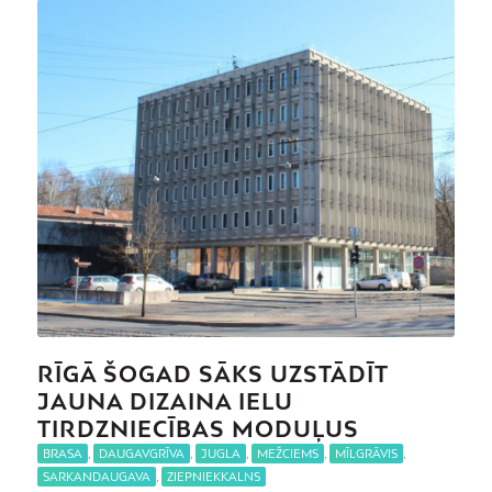
RĪGĀ ŠOGAD SĀKS UZSTĀDĪT
JAUNA DIZAINA IELU
TIRDZNIECĪBAS MODUĻUS
BRASA
,
DAUGAVGRĪVA
,
JUGLA
,
MEŽCIEMS
,
MĪLGRĀVIS
,
SARKANDAUGAVA
,
ZIEPNIEKKALNS