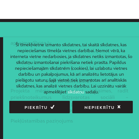
Ziepniekkalns
Zolitūde
apkaimes@riga.lv
Šī tīmekļvietne izmanto sīkdatnes, tai skaitā sīkdatnes, kas
nepieciešamas tīmekļa vietnes darbībai. Ņemot vērā, ka
interneta vietne nedarbosies, ja sīkdatnes netiks izmantotas, šo
sīkdatņu izmantošanai piekrišana netiek prasīta. Papildus
nepieciešamajām sīkdatnēm (cookies), lai uzlabotu vietnes
darbību un pakalpojumus, kā arī analizētu lietotājus un
pielāgotu saturu, šajā vietnē tiek izmantotas arī analītiskās
PAR APKAIMES.LV
sīkdatnes, kas analizē vietnes darbību. Lai uzzinātu vairāk
Projekta mērķis ir nosakot apkaimes, radīt
apmeklējiet
sīkdatņu
sadaļu.
priekšnoteikumus līdzsvarotas sociāli –
ekonomiskās un telpiskās politikas ieviešanai Rīgas
PIEKRĪTU
NEPIEKRĪTU
pilsētas administratīvajā teritorijā.
Piekļūstamības paziņojums