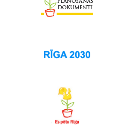
Skanste
Spilve
Suži
Šampēteris
Šķirotava
Teika
Torņakalns
Trīsciems
Vecāķi
Vecdaugava
Vecmīlgrāvis
Vecpilsēta
Voleri
Zasulauks