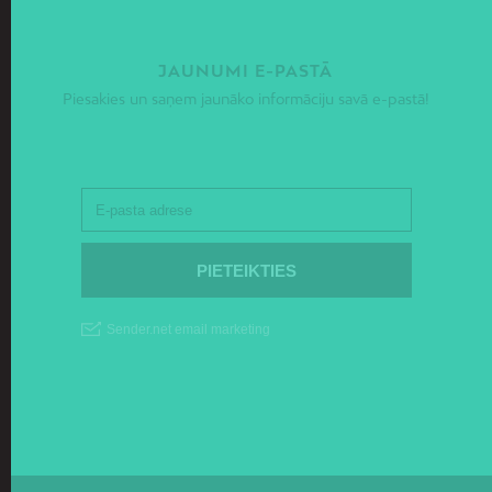
JAUNUMI E-PASTĀ
Piesakies un saņem jaunāko informāciju savā e-pastā!