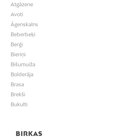
Atgāzene
Avoti
Āgenskalns
Beberbeķi
Berģi
Bieriņi
Bišumuiža
Bolderāja
Brasa
Brekši
Bukulti
Buļļi
Centrs
BIRKAS
Čiekurkalns