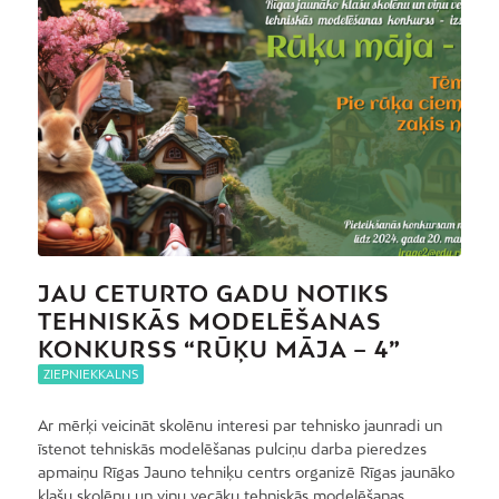
JAU CETURTO GADU NOTIKS
TEHNISKĀS MODELĒŠANAS
KONKURSS “RŪĶU MĀJA – 4”
ZIEPNIEKKALNS
Ar mērķi veicināt skolēnu interesi par tehnisko jaunradi un
īstenot tehniskās modelēšanas pulciņu darba pieredzes
apmaiņu Rīgas Jauno tehniķu centrs organizē Rīgas jaunāko
klašu skolēnu un viņu vecāku tehniskās modelēšanas…