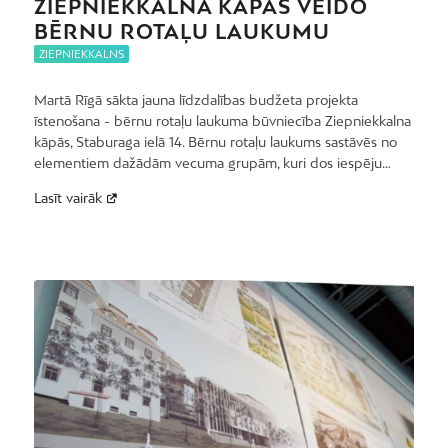
ZIEPNIEKKALNA KĀPĀS VEIDO
BĒRNU ROTAĻU LAUKUMU
ZIEPNIEKKALNS
Martā Rīgā sākta jauna līdzdalības budžeta projekta
īstenošana - bērnu rotaļu laukuma būvniecība Ziepniekkalna
kāpās, Staburaga ielā 14. Bērnu rotaļu laukums sastāvēs no
elementiem dažādām vecuma grupām, kuri dos iespēju…
Lasīt vairāk