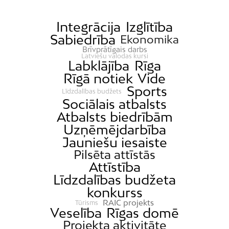
Daugavgrīva
Dārzciems
Integrācija
Izglītība
Sabiedrība
Ekonomika
Dārziņi
Brīvprātīgais darbs
Dreiliņi
Latviešu valodas kursi
Labklājība
Rīga
Dzirciems
Rīgā notiek
Vide
Sports
Grīziņkalns
Līdzdalības budžets
Sociālais atbalsts
Iļģuciems
Atbalsts biedrībām
Imanta
Uzņēmējdarbība
Jaunciems
Jauniešu iesaiste
Pilsēta attīstās
Jugla
Attīstība
Katlakalns
Līdzdalības budžeta
Kleisti
konkurss
RAIC projekts
Kundziņsala
Tūrisms
Veselība
Rīgas domē
Ķengarags
Projekta aktivitāte