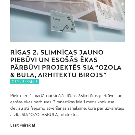
RĪGAS 2. SLIMNĪCAS JAUNO
PIEBŪVI UN ESOŠĀS ĒKAS
PĀRBŪVI PROJEKTĒS SIA “OZOLA
& BULA, ARHITEKTU BIROJS”
ZIEPNIEKKALNS
Piektdien, 1. martā, norisinājās Rīgas 2.slimnīcas piebūves un
esošās ēkas pārbūves Ģimnastikas ielā 1 metu konkursa
devīžu atšifrējumu atvēršanas sanāksme, kurā par uzvarētāju
atzīta SIA “OZOLA&BULA, arhitektu…
Lasīt vairāk