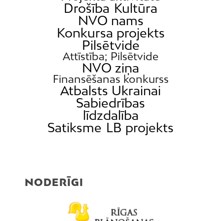
Drošība
Kultūra
Ķīpsala
NVO nams
Mangaļsala
Konkursa projekts
Latgale
Pilsētvide
Mežaparks
Attīstība; Pilsētvide
NVO ziņa
Mežciems
Finansēšanas konkurss
Mīlgrāvis
Atbalsts Ukrainai
Sabiedrības
Mūkupurvs
līdzdalība
Pētersala-Andrejsala
Satiksme
LB projekts
Pleskodāle
Pļavnieki
Purvciems
Rumbula
NODERĪGI
Salas
Sarkandaugava