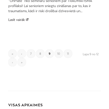
‘’OnPlate’’ rīko semināru senioriem par TRAUMATISMA
profilaksi! Lai senioriem sniegtu zināšanas par to, kas ir
traumatisms, kādi ir riski drošībai dzīvesvietā un…
Lasīt vairāk
«
‹
7
8
9
10
11
Lapa 9 no 12
›
»
VISAS APKAIMES