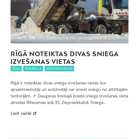
RĪGĀ NOTEIKTAS DIVAS SNIEGA
IZVEŠANAS VIETAS
RĪGA
,
RUMBULA
,
ZIEPNIEKKALNS
Rīgā ir noteiktas divas sniega izvešanas vietas, kur
apsaimniekotāji un iedzīvotāji var izvest sniegu no attīrītajām
teritorijām. 📌 Daugavas kreisajā krastā sniega izvešanas vieta
atrodas Rītausmas ielā 35, Ziepniekkalnā. Sniega…
Lasīt vairāk