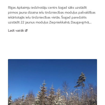
Rīgas Apkaimju iedzīvotāju centrs šogad sāks uzstādīt
pirmos jauna dizaina ielu tirdzniecības moduļus pašvaldības
iekārtotajās ielu tirdzniecības vietās. Šogad paredzēts
uzstādīt 22 jaunus moduļus Ziepniekkalnā, Daugavgrīvā,…
Lasīt vairāk