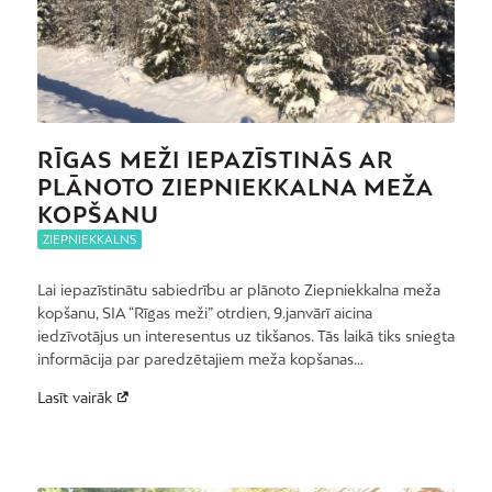
RĪGAS MEŽI IEPAZĪSTINĀS AR
PLĀNOTO ZIEPNIEKKALNA MEŽA
KOPŠANU
ZIEPNIEKKALNS
Lai iepazīstinātu sabiedrību ar plānoto Ziepniekkalna meža
kopšanu, SIA “Rīgas meži” otrdien, 9.janvārī aicina
iedzīvotājus un interesentus uz tikšanos. Tās laikā tiks sniegta
informācija par paredzētajiem meža kopšanas…
Lasīt vairāk