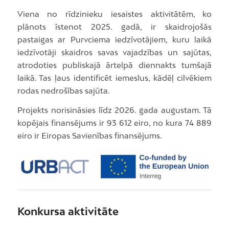
Viena no rīdzinieku iesaistes aktivitātēm, ko
plānots īstenot 2025. gadā, ir skaidrojošās
pastaigas ar Purvciema iedzīvotājiem, kuru laikā
iedzīvotāji skaidros savas vajadzības un sajūtas,
atrodoties publiskajā ārtelpā diennakts tumšajā
laikā. Tas ļaus identificēt iemeslus, kādēļ cilvēkiem
rodas nedrošības sajūta.
Projekts norisināsies līdz 2026. gada augustam. Tā
kopējais finansējums ir 93 612 eiro, no kura 74 889
eiro ir Eiropas Savienības finansējums.
Konkursa aktivitāte