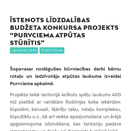
ĪSTENOTS LĪDZDALĪBAS
BUDŽETA KONKURSA PROJEKTS
“PURVCIEMA ATPŪTAS
STŪRĪTIS”
LB KONKURSS
,
PURVCIEMS
Šopavasar noslēgušies būvniecības darbi bērnu
rotaļu un iedzīvotāju atpūtas laukuma izveidei
Purvciema apkaimē.
Projekta laikā teritorijā ierīkots spēļu laukums 400
m2 platībā ar vairākām Robīnijas koka iekārtām:
šūpolēm, karuseli, šķēršļu taku, rotaļu kompleksu,
šūpuļtīklu u.c., kā arī veikta apzaļumošana un ārējā
apgaismojuma izbūvēšana, kas teritoriju padara
izmantojamu un drošu arī diennakts tumšajā laikā.