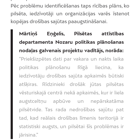
Pēc problēmu identificēšanas taps rīcības plāns, ko
pilsēta, iedzīvotāji un organizācijas varēs īstenot
kopējas drošības sajūtas paaugstināšanai.
Mārtiņš Eņģelis, Pilsētas attīstības
departamenta Nozaru politikas plānošanas
nodaļas galvenais projektu vadītājs, norāda:
“Priekšizpētes dati par vakara un nakts laika
politikas plānošanu Rīgā liecina, ka
iedzīvotāju drošības sajūta apkaimēs būtiski
atšķiras. Rīdzinieki drošāk jūtas pilsētas
vēsturiskajā centrā nekā apkaimēs, kur ir liela
augstceltņu apbūve un nepārskatāma
pilsētvide. Tas rada nedrošības sajūtu pat
tad, kad reālais drošības līmenis teritorijā ir
statistiski augsts, un pilsētai šīs problēmas ir
jārisina.”