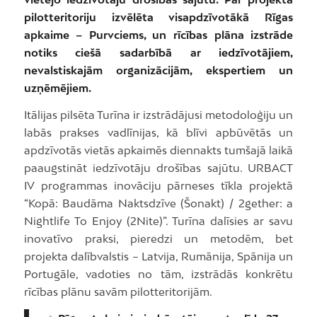
pilotteritoriju izvēlēta visapdzīvotākā Rīgas
apkaime – Purvciems, un rīcības plāna izstrāde
notiks ciešā sadarbībā ar iedzīvotājiem,
nevalstiskajām organizācijām, ekspertiem un
uzņēmējiem.
Itālijas pilsēta Turīna ir izstrādājusi metodoloģiju un
labās prakses vadlīnijas, kā blīvi apbūvētās un
apdzīvotās vietās apkaimēs diennakts tumšajā laikā
paaugstināt iedzīvotāju drošības sajūtu. URBACT
IV programmas inovāciju pārneses tīkla projektā
“Kopā: Baudāma Naktsdzīve (Šonakt) / 2gether: a
Nightlife To Enjoy (2Nite)”. Turīna dalīsies ar savu
inovatīvo praksi, pieredzi un metodēm, bet
projekta dalībvalstis – Latvija, Rumānija, Spānija un
Portugāle, vadoties no tām, izstrādās konkrētu
rīcības plānu savām pilotteritorijām.