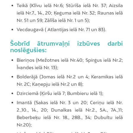
Teikā (Klīvu ielā Nr.6; Stūrīša ielā Nr. 37; Aizsila
ielā Nr.7., 14., 20; Ķeguma ielā Nr. 32; Raunas ielā
Nr. 51 un 59; Zālīša ielā Nr. 1 un 5);
Vecdaugavā ( Atlantijas ielā Nr. 71 un 83).
Šobrīd ātrumvaļņi izbūves darbi
noslēgušies:
Bieriņos (Mežotnes ielā Nr.40; Spirgus ielā Nr.2;
Īvandes ielā Nr. 13);
Bolderājā (Jomas ielā Nr.2 un 4; Keramikas ielā
Nr. 2C; Kaņepju ielā Nr.2 un 8);
Dzirciemā (Ķiršu ielā 7; Bumbieru ielā 1);
Imantā (Sakas ielā Nr. 3 un 20; Ceriņu ielā Nr.
2.,10., 14., 20; Dunalkas ielā Nr.2., 5A., 7A.,11;
Beberbeķu ielā Nr. 18., 28B., 34; Dubultu ielā
Nr.20);