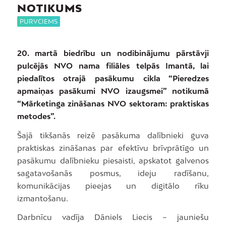
NOTIKUMS
PURVCIEMS
20. martā biedrību un nodibinājumu pārstāvji
pulcējās NVO nama filiāles telpās Imantā, lai
piedalītos otrajā pasākumu cikla “Pieredzes
apmaiņas pasākumi NVO izaugsmei” notikumā
“Mārketinga zināšanas NVO sektoram: praktiskas
metodes”.
Šajā tikšanās reizē pasākuma dalībnieki guva
praktiskas zināšanas par efektīvu brīvprātīgo un
pasākumu dalībnieku piesaisti, apskatot galvenos
sagatavošanās posmus, ideju radīšanu,
komunikācijas pieejas un digitālo rīku
izmantošanu.
Darbnīcu vadīja Dāniels Liecis – jauniešu