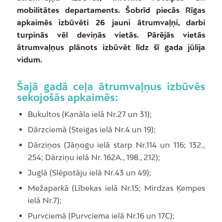
mobilitātes departaments. Šobrīd piecās Rīgas
apkaimēs izbūvēti 26 jauni ātrumvaļņi, darbi
turpinās vēl deviņās vietās. Pārējās vietās
ātrumvaļņus plānots izbūvēt līdz šī gada jūlija
vidum.
Šajā gadā ceļa ātrumvaļņus izbūvēs
sekojošās apkaimēs:
Bukultos (Kanāla ielā Nr.27 un 31);
Dārzciemā (Steigas ielā Nr.4 un 19);
Dārziņos (Jāņogu ielā starp Nr.114 un 116; 132.,
254; Dārziņu ielā Nr. 162A., 198., 212);
Juglā (Slēpotāju ielā Nr.43 un 49);
Mežaparkā (Lībekas ielā Nr.15; Mirdzas Ķempes
ielā Nr.7);
Purvciemā (Purvciema ielā Nr.16 un 17C);