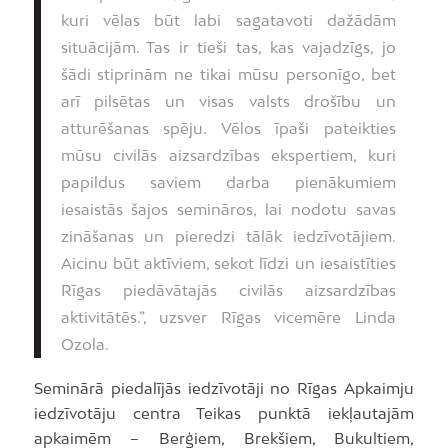
kuri vēlas būt labi sagatavoti dažādām
situācijām. Tas ir tieši tas, kas vajadzīgs, jo
šādi stiprinām ne tikai mūsu personīgo, bet
arī pilsētas un visas valsts drošību un
atturēšanas spēju. Vēlos īpaši pateikties
mūsu civilās aizsardzības ekspertiem, kuri
papildus saviem darba pienākumiem
iesaistās šajos semināros, lai nodotu savas
zināšanas un pieredzi tālāk iedzīvotājiem.
Aicinu būt aktīviem, sekot līdzi un iesaistīties
Rīgas piedāvātajās civilās aizsardzības
aktivitātēs.”, uzsver Rīgas vicemēre Linda
Ozola.
Seminārā piedalījās iedzīvotāji no Rīgas Apkaimju
iedzīvotāju centra Teikas punktā iekļautajām
apkaimēm – Berģiem, Brekšiem, Bukultiem,