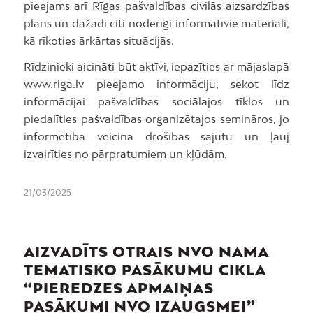
pieejams arī Rīgas pašvaldības civilās aizsardzības
plāns un dažādi citi noderīgi informatīvie materiāli,
kā rīkoties ārkārtas situācijās.
Rīdzinieki aicināti būt aktīvi, iepazīties ar mājaslapā
www.riga.lv pieejamo informāciju, sekot līdz
informācijai pašvaldības sociālajos tīklos un
piedalīties pašvaldības organizētajos semināros, jo
informētība veicina drošības sajūtu un ļauj
izvairīties no pārpratumiem un kļūdām.
21/03/2025
AIZVADĪTS OTRAIS NVO NAMA
TEMATISKO PASĀKUMU CIKLA
“PIEREDZES APMAIŅAS
PASĀKUMI NVO IZAUGSMEI”