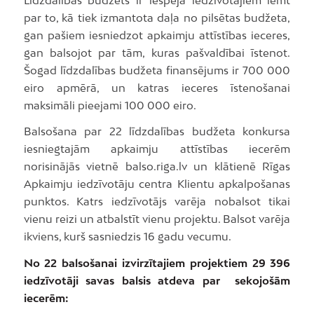
par to, kā tiek izmantota daļa no pilsētas budžeta,
gan pašiem iesniedzot apkaimju attīstības ieceres,
gan balsojot par tām, kuras pašvaldībai īstenot.
Šogad līdzdalības budžeta finansējums ir 700 000
eiro apmērā, un katras ieceres īstenošanai
maksimāli pieejami 100 000 eiro.
Balsošana par 22 līdzdalības budžeta konkursa
iesniegtajām apkaimju attīstības iecerēm
norisinājās vietnē balso.riga.lv un klātienē Rīgas
Apkaimju iedzīvotāju centra Klientu apkalpošanas
punktos. Katrs iedzīvotājs varēja nobalsot tikai
vienu reizi un atbalstīt vienu projektu. Balsot varēja
ikviens, kurš sasniedzis 16 gadu vecumu.
No 22 balsošanai izvirzītajiem projektiem 29 396
iedzīvotāji savas balsis atdeva par sekojošām
iecerēm: