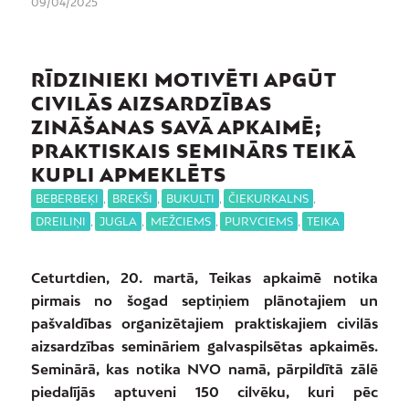
09/04/2025
RĪDZINIEKI MOTIVĒTI APGŪT
CIVILĀS AIZSARDZĪBAS
ZINĀŠANAS SAVĀ APKAIMĒ;
PRAKTISKAIS SEMINĀRS TEIKĀ
KUPLI APMEKLĒTS
BEBERBEĶI
,
BREKŠI
,
BUKULTI
,
ČIEKURKALNS
,
DREILIŅI
,
JUGLA
,
MEŽCIEMS
,
PURVCIEMS
,
TEIKA
Ceturtdien, 20. martā, Teikas apkaimē notika
pirmais no šogad septiņiem plānotajiem un
pašvaldības organizētajiem praktiskajiem civilās
aizsardzības semināriem galvaspilsētas apkaimēs.
Seminārā, kas notika NVO namā, pārpildītā zālē
piedalījās aptuveni 150 cilvēku, kuri pēc