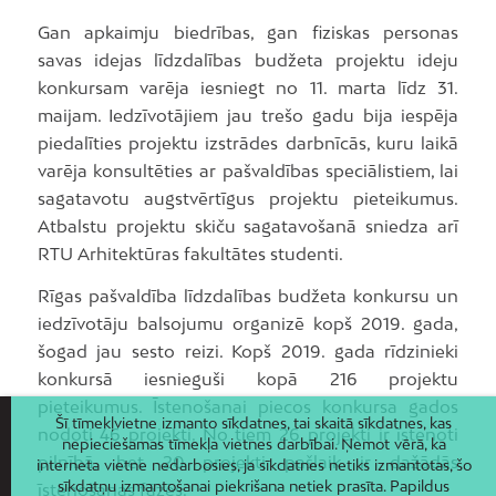
Gan apkaimju biedrības, gan fiziskas personas
savas idejas līdzdalības budžeta projektu ideju
konkursam varēja iesniegt no 11. marta līdz 31.
maijam. Iedzīvotājiem jau trešo gadu bija iespēja
piedalīties projektu izstrādes darbnīcās, kuru laikā
varēja konsultēties ar pašvaldības speciālistiem, lai
sagatavotu augstvērtīgus projektu pieteikumus.
Atbalstu projektu skiču sagatavošanā sniedza arī
RTU Arhitektūras fakultātes studenti.
Rīgas pašvaldība līdzdalības budžeta konkursu un
iedzīvotāju balsojumu organizē kopš 2019. gada,
šogad jau sesto reizi. Kopš 2019. gada rīdzinieki
konkursā iesnieguši kopā 216 projektu
pieteikumus. Īstenošanai piecos konkursa gados
Šī tīmekļvietne izmanto sīkdatnes, tai skaitā sīkdatnes, kas
nodoti 46 projekti. No tiem 26 projekti ir īstenoti
nepieciešamas tīmekļa vietnes darbībai. Ņemot vērā, ka
pilnībā, bet 20 projekti pašlaik ir dažādās
interneta vietne nedarbosies, ja sīkdatnes netiks izmantotas, šo
sīkdatņu izmantošanai piekrišana netiek prasīta. Papildus
īstenošanas fāzēs.