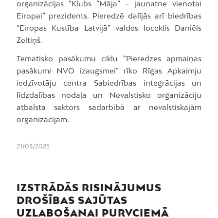
organizācijas “Klubs “Māja” – jaunatne vienotai
Eiropai” prezidents. Pieredzē dalījās arī biedrības
“Eiropas Kustība Latvijā” valdes loceklis Daniēls
Zeltiņš.
Tematisko pasākumu ciklu “Pieredzes apmaiņas
pasākumi NVO izaugsmei” rīko Rīgas Apkaimju
iedzīvotāju centra Sabiedrības integrācijas un
līdzdalības nodaļa un Nevalstisko organizāciju
atbalsta sektors sadarbībā ar nevalstiskajām
organizācijām.
21/03/2025
IZSTRĀDĀS RISINĀJUMUS
DROŠĪBAS SAJŪTAS
UZLABOŠANAI PURVCIEMĀ