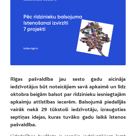
Rīgas pašvaldība jau sesto gadu aicināja
iedzīvotājus būt noteicējiem savā apkaimē un līdz
oktobra beigām balsot par rīdzinieku iesniegtajām
apkaimju attīstības iecerēm. Balsojumā piedalījās
vairāk nekā 29 tūkstoši iedzīvotāju, izraugoties
septiņas idejas, kuras tuvāko gadu laikā īstenos
pašvaldība.
Līdzdalības budžets ir iespēja iedzīvotājiem lemt