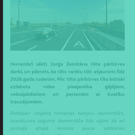
Novembrī sākti Jorģa Zemitāna tilta pārbūves
darbi, un plānots, ka tilts varētu tikt atjaunots līdz
2026.gada rudenim. Pēc tilta pārbūves tiks būtiski
uzlabota vides pieejamība gājējiem,
velosipēdistiem un personām ar kustību
traucējumiem.
Patlaban objektā norisinās barjeru demontāža,
brauktuves seguma demontāža līdz sijām, kā arī
pirmajā etapā ieviesta jauna satiksmes