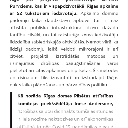
Purvciems, kas ir vispapdzīvotākā Rīgas apkaime
ar 52 tūkstošiem iedzīvotāju.
Apkaimē dominē
padomju laika daudzstāvu apbūve, tur ir maz
attīstīta publiskā infrastruktūra, dzīvo dažādu
tautību cilvēki, un tai raksturīga zema iedzīvotāju
līdzdalība sabiedriskajās aktivitātēs. Ņemot vērā, ka
līdzīgi padomju laikā veidoti mikrorajoni ir arī
citviet, projektā izstrādātās metodes un
risinājumus drošības paaugstināšanai varēs
pielietot arī citās apkaimēs un pilsētās. Šīs metodes
un risinājumi tiks izmantoti arī izstrādājot Rīgas
nakts laika plānošanas un pārvaldības politiku.
Kā norāda Rīgas domes Pilsētas attīstības
komitejas priekšsēdētāja Inese Andersone,
“Drošības sajūtai diennakts tumšajās stundās
ir liela nozīme naktsdzīves un arī ekonomikas
attīstībā, jo pēc Covid-19 pandēmijas pieaug