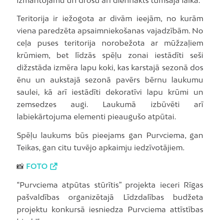
Teritorija ir iežogota ar divām ieejām, no kurām
viena paredzēta apsaimniekošanas vajadzībām. No
ceļa puses teritorija norobežota ar mūžzaļiem
krūmiem, bet līdzās spēļu zonai iestādīti seši
dižzstāda izmēra lapu koki, kas karstajā sezonā dos
ēnu un aukstajā sezonā pavērs bērnu laukumu
saulei, kā arī iestādīti dekoratīvi lapu krūmi un
zemsedzes augi. Laukumā izbūvēti arī
labiekārtojuma elementi pieaugušo atpūtai.
Spēļu laukums būs pieejams gan Purvciema, gan
Teikas, gan citu tuvējo apkaimju iedzīvotājiem.
📸
FOTO
“Purvciema atpūtas stūrītis” projekta ieceri Rīgas
pašvaldības organizētajā Līdzdalības budžeta
projektu konkursā iesniedza Purvciema attīstības