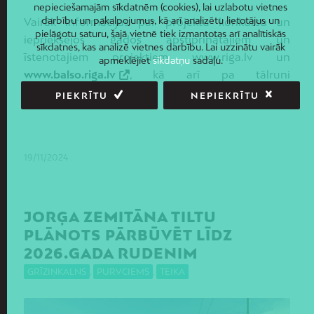
nepieciešamajām sīkdatnēm (cookies), lai uzlabotu vietnes
darbību un pakalpojumus, kā arī analizētu lietotājus un
Vairāk informācijas par projektu konkursu un
pielāgotu saturu, šajā vietnē tiek izmantotas arī analītiskās
iepriekšējos gados apstiprinātajiem un
sīkdatnes, kas analizē vietnes darbību. Lai uzzinātu vairāk
īstenotajiem projektiem www.riga.lv un
apmeklējiet
sīkdatņu
sadaļu.
www.balso.riga.lv
, kā arī pa tālruni
+37167037647
.
PIEKRĪTU
NEPIEKRĪTU
19/11/2024
JORĢA ZEMITĀNA TILTU
PLĀNOTS PĀRBŪVĒT LĪDZ
2026.GADA RUDENIM
GRĪZIŅKALNS
,
PURVCIEMS
,
TEIKA