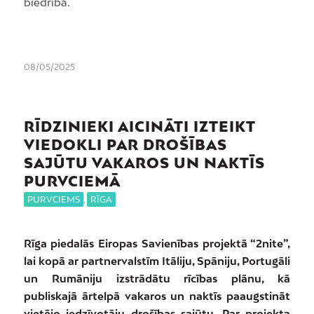
biedrība.
08/05/2025
RĪDZINIEKI AICINĀTI IZTEIKT
VIEDOKLI PAR DROŠĪBAS
SAJŪTU VAKAROS UN NAKTĪS
PURVCIEMĀ
PURVCIEMS
,
RĪGA
Rīga piedalās Eiropas Savienības projektā “2nite”,
lai kopā ar partnervalstīm Itāliju, Spāniju, Portugāli
un Rumāniju izstrādātu rīcības plānu, kā
publiskajā ārtelpā vakaros un naktīs paaugstināt
vietējo iedzīvotāju drošības sajūtu. Par projekta