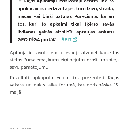
📌
Rīgas Apkaimju iedzīvotāju centrs līdz 27.
aprīlim aicina iedzīvotājus, kuri dzīvo, strādā,
mācās vai bieži uzturas Purvciemā, kā arī
tos, kuri šo apkaimi tikai šķērso savās
ikdienas gaitās aizpildīt aptaujas anketu
GEO RĪGA portālā
–
ŠEIT
.
Aptaujā iedzīvotājiem ir iespēja atzīmēt kartē tās
vietas Purvciemā, kurās viņi nejūtas droši, un sniegt
savu pamatojumu.
Rezultāti apkopotā veidā tiks prezentēti Rīgas
vakara un nakts laika forumā, kas norisināsies 15.
maijā.