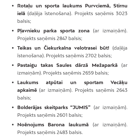
Rotaļu un sporta laukums Purvciemā, Stirnu
ielā
(daļēja īstenošana). Projekts saņēmis 3023
balsis;
Pļavnieku parka sporta zona
(ar izmaiņām).
Projekts saņēmis 2847 balsis;
Teikas un Čiekurkalna velotrasei būt!
(daļēja
īstenošana). Projekts saņēmis 2702 balsis;
Pastaigu takas Saules dārzā Mežaparkā
(ar
izmaiņām). Projekts saņēmis 2659 balsis;
Laukums atpūtai un sportam Vecāķu
apkaimē
(ar izmaiņām). Projekts saņēmis 2643
balsis;
Bolderājas skeitparks “JUMIS”
(ar izmaiņām).
Projekts saņēmis 2601 balsis;
Noēnojums Barona laukumā
(ar izmaiņām).
Projekts saņēmis 2483 balsis.