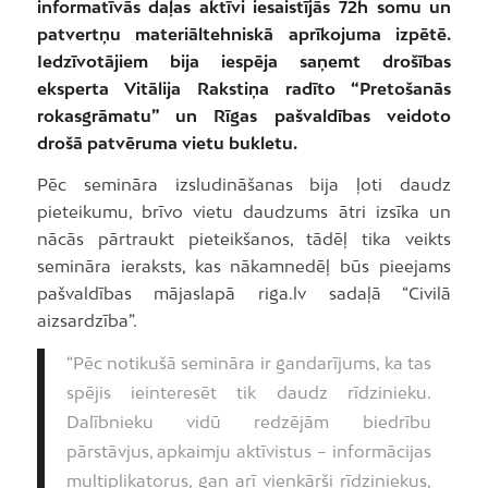
informatīvās daļas aktīvi iesaistījās 72h somu un
patvertņu materiāltehniskā aprīkojuma izpētē.
Iedzīvotājiem bija iespēja saņemt drošības
eksperta Vitālija Rakstiņa radīto “Pretošanās
rokasgrāmatu” un Rīgas pašvaldības veidoto
drošā patvēruma vietu bukletu.
Pēc semināra izsludināšanas bija ļoti daudz
pieteikumu, brīvo vietu daudzums ātri izsīka un
nācās pārtraukt pieteikšanos, tādēļ tika veikts
semināra ieraksts, kas nākamnedēļ būs pieejams
pašvaldības mājaslapā riga.lv sadaļā “Civilā
aizsardzība”.
“Pēc notikušā semināra ir gandarījums, ka tas
spējis ieinteresēt tik daudz rīdzinieku.
Dalībnieku vidū redzējām biedrību
pārstāvjus, apkaimju aktīvistus – informācijas
multiplikatorus, gan arī vienkārši rīdziniekus,