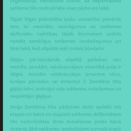
organizācija. Pašvaldība uzsver, ka nepārtraukta
satiksme tiks nodrošināta visas pārbūves laikā.
Tāpat Rīgas pašvaldība īpašu uzmanību pievērsīs
tam, lai mazinātu sastrēgumus un satiksmes
dalībnieku neērtības, tāpēc būvniekam uzdots
noteikt samērīgus satiksmes ierobežojumus un
tikai laikā, kad objektā reāli notiek būvdarbi.
Gājēju pārvietošanās objektā patlaban nav
mainīta, savukārt, velobraucējiem atsevišķā josla ir
slēgta. Aicinām velobraucējos izmantot citus,
tuvējos pārvadus vai izmantot J. Zemitāna tilta
gājēju ietvi, ievērojot ceļa satiksmes noteikumus un
respektējot gājējus.
Jorģa Zemitāna tilta pārbūves darbi sadalīti trīs
etapos un katrā no etapiem satiksmes dalībniekiem
tiks nodrošinātas divas braukšanas joslas katrā
virzienā, šādi satiksmes ierobežojumi pirmajā etapā