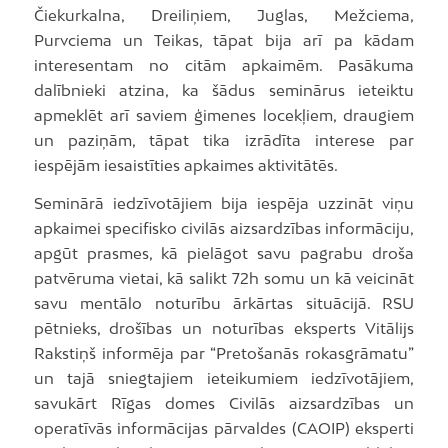
Čiekurkalna, Dreiliņiem, Juglas, Mežciema,
Purvciema un Teikas, tāpat bija arī pa kādam
interesentam no citām apkaimēm. Pasākuma
dalībnieki atzina, ka šādus seminārus ieteiktu
apmeklēt arī saviem ģimenes locekļiem, draugiem
un paziņām, tāpat tika izrādīta interese par
iespējām iesaistīties apkaimes aktivitātēs.
Seminārā iedzīvotājiem bija iespēja uzzināt viņu
apkaimei specifisko civilās aizsardzības informāciju,
apgūt prasmes, kā pielāgot savu pagrabu droša
patvēruma vietai, kā salikt 72h somu un kā veicināt
savu mentālo noturību ārkārtas situācijā. RSU
pētnieks, drošības un noturības eksperts Vitālijs
Rakstiņš informēja par “Pretošanās rokasgrāmatu”
un tajā sniegtajiem ieteikumiem iedzīvotājiem,
savukārt Rīgas domes Civilās aizsardzības un
operatīvās informācijas pārvaldes (CAOIP) eksperti