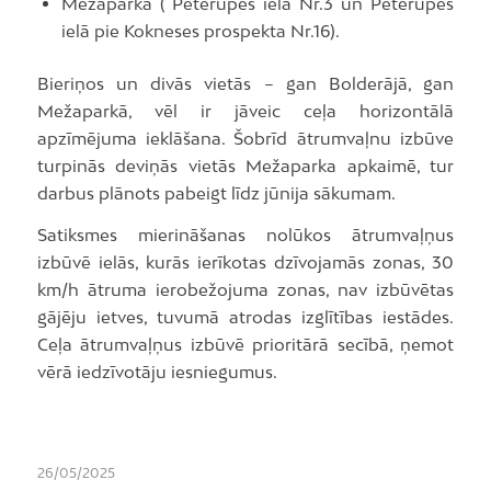
Mežaparkā ( Pēterupes ielā Nr.3 un Pēterupes
ielā pie Kokneses prospekta Nr.16).
Bieriņos un divās vietās – gan Bolderājā, gan
Mežaparkā, vēl ir jāveic ceļa horizontālā
apzīmējuma ieklāšana. Šobrīd ātrumvaļnu izbūve
turpinās deviņās vietās Mežaparka apkaimē, tur
darbus plānots pabeigt līdz jūnija sākumam.
Satiksmes mierināšanas nolūkos ātrumvaļņus
izbūvē ielās, kurās ierīkotas dzīvojamās zonas, 30
km/h ātruma ierobežojuma zonas, nav izbūvētas
gājēju ietves, tuvumā atrodas izglītības iestādes.
Ceļa ātrumvaļņus izbūvē prioritārā secībā, ņemot
vērā iedzīvotāju iesniegumus.
26/05/2025