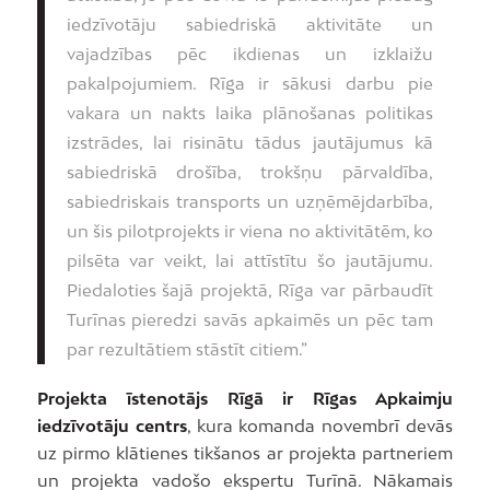
iedzīvotāju sabiedriskā aktivitāte un
vajadzības pēc ikdienas un izklaižu
pakalpojumiem. Rīga ir sākusi darbu pie
vakara un nakts laika plānošanas politikas
izstrādes, lai risinātu tādus jautājumus kā
sabiedriskā drošība, trokšņu pārvaldība,
sabiedriskais transports un uzņēmējdarbība,
un šis pilotprojekts ir viena no aktivitātēm, ko
pilsēta var veikt, lai attīstītu šo jautājumu.
Piedaloties šajā projektā, Rīga var pārbaudīt
Turīnas pieredzi savās apkaimēs un pēc tam
par rezultātiem stāstīt citiem.”
Projekta īstenotājs Rīgā ir Rīgas Apkaimju
iedzīvotāju centrs
, kura komanda novembrī devās
uz pirmo klātienes tikšanos ar projekta partneriem
un projekta vadošo ekspertu Turīnā. Nākamais