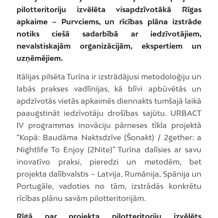
pilotteritoriju izvēlēta visapdzīvotākā Rīgas
apkaime – Purvciems, un rīcības plāna izstrāde
notiks ciešā sadarbībā ar iedzīvotājiem,
nevalstiskajām organizācijām, ekspertiem un
uzņēmējiem.
Itālijas pilsēta Turīna ir izstrādājusi metodoloģiju un
labās prakses vadlīnijas, kā blīvi apbūvētās un
apdzīvotās vietās apkaimēs diennakts tumšajā laikā
paaugstināt iedzīvotāju drošības sajūtu. URBACT
IV programmas inovāciju pārneses tīkla projektā
“Kopā: Baudāma Naktsdzīve (Šonakt) / 2gether: a
Nightlife To Enjoy (2Nite)” Turīna dalīsies ar savu
inovatīvo praksi, pieredzi un metodēm, bet
projekta dalībvalstis – Latvija, Rumānija, Spānija un
Portugāle, vadoties no tām, izstrādās konkrētu
rīcības plānu savām pilotteritorijām.
Rīgā par projekta pilotteritoriju izvēlēts