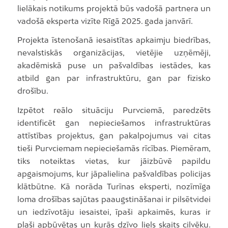
lielākais notikums projektā būs vadošā partnera un
vadošā eksperta vizīte Rīgā 2025. gada janvārī.
Projekta īstenošanā iesaistītas apkaimju biedrības,
nevalstiskās organizācijas, vietējie uzņēmēji,
akadēmiskā puse un pašvaldības iestādes, kas
atbild gan par infrastruktūru, gan par fizisko
drošību.
Izpētot reālo situāciju Purvciemā, paredzēts
identificēt gan nepieciešamos infrastruktūras
attīstības projektus, gan pakalpojumus vai citas
tieši Purvciemam nepieciešamās rīcības. Piemēram,
tiks noteiktas vietas, kur jāizbūvē papildu
apgaismojums, kur jāpalielina pašvaldības policijas
klātbūtne. Kā norāda Turīnas eksperti, nozīmīga
loma drošības sajūtas paaugstināšanai ir pilsētvidei
un iedzīvotāju iesaistei, īpaši apkaimēs, kuras ir
plaši apbūvētas un kurās dzīvo liels skaits cilvēku.