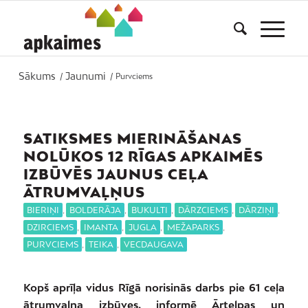
Sākums
Jaunumi
/
/
Purvciems
SATIKSMES MIERINĀŠANAS
NOLŪKOS 12 RĪGAS APKAIMĒS
IZBŪVĒS JAUNUS CEĻA
ĀTRUMVAĻŅUS
BIERIŅI
,
BOLDERĀJA
,
BUKULTI
,
DĀRZCIEMS
,
DĀRZIŅI
,
DZIRCIEMS
,
IMANTA
,
JUGLA
,
MEŽAPARKS
,
PURVCIEMS
,
TEIKA
,
VECDAUGAVA
Kopš aprīļa vidus Rīgā norisinās darbs pie 61 ceļa
ātrumvaļņa izbūves, informē Ārtelpas un