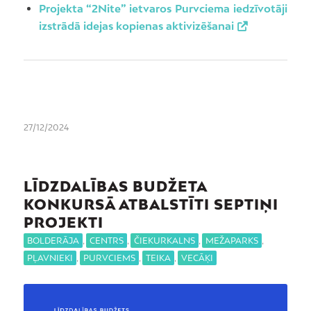
Projekta “2Nite” ietvaros Purvciema iedzīvotāji
izstrādā idejas kopienas aktivizēšanai
27/12/2024
LĪDZDALĪBAS BUDŽETA
KONKURSĀ ATBALSTĪTI SEPTIŅI
PROJEKTI
BOLDERĀJA
,
CENTRS
,
ČIEKURKALNS
,
MEŽAPARKS
,
PĻAVNIEKI
,
PURVCIEMS
,
TEIKA
,
VECĀĶI