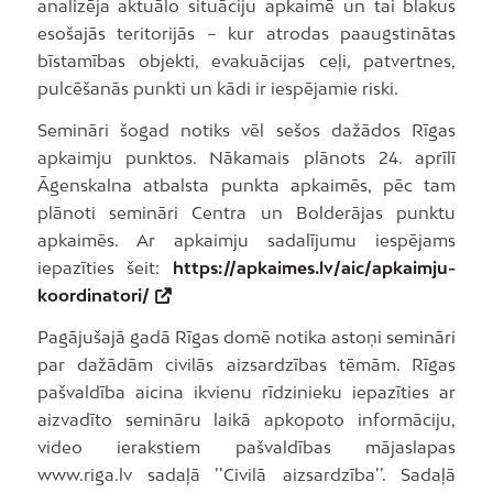
analizēja aktuālo situāciju apkaimē un tai blakus
esošajās teritorijās – kur atrodas paaugstinātas
bīstamības objekti, evakuācijas ceļi, patvertnes,
pulcēšanās punkti un kādi ir iespējamie riski.
Semināri šogad notiks vēl sešos dažādos Rīgas
apkaimju punktos. Nākamais plānots 24. aprīlī
Āgenskalna atbalsta punkta apkaimēs, pēc tam
plānoti semināri Centra un Bolderājas punktu
apkaimēs. Ar apkaimju sadalījumu iespējams
iepazīties šeit:
https://apkaimes.lv/aic/apkaimju-
koordinatori/
Pagājušajā gadā Rīgas domē notika astoņi semināri
par dažādām civilās aizsardzības tēmām. Rīgas
pašvaldība aicina ikvienu rīdzinieku iepazīties ar
aizvadīto semināru laikā apkopoto informāciju,
video ierakstiem pašvaldības mājaslapas
www.riga.lv sadaļā ’’Civilā aizsardzība’’. Sadaļā