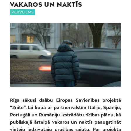
VAKAROS UN NAKTĪS
PURVCIEMS
Rīga sākusi dalību Eiropas Savienības projektā
“2nite”, lai kopā ar partnervalstīm Itāliju, Spāniju,
Portugāli un Rumāniju izstrādātu rīcības plānu, kā
publiskajā ārtelpā vakaros un naktīs paaugstināt
vietējo iedzīvotāju drošības sajūtu. Par projekta