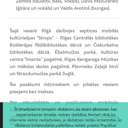
Zemītis (taustiņi, bass, vokāls), Dāvis Mazurenko
(ģitāra un vokāls) un Valdis Avotiņš (bungas).
Šajā vasarā Rīgā darbojas septiņas mobilās
kultūrtelpas “Strops” – Rīgas Centrālās bibliotēkas
Bolderājas filiālbibliotēkas dārzā un Čiekurkalna
bibliotēkas dārzā, Ēbelmuižas parkā, kultūras
centra “Imanta” pagalmā, Rīgas Ķengaraga Mūzikas
un mākslas skolas pagalmā, Pļavnieku Zaļajā birzī
un Strazdumuižas parkā Juglā.
Šie pasākumi rīdziniekiem un pilsētas viesiem
pieejami bez maksas.
Par aktualitātēm un pasākumiem mobilajās
kultūrtelpās “Strops” visas vasaras garumā var
Šī tīmekļvietne izmanto sīkdatnes, tai skaitā sīkdatnes, kas
nepieciešamas tīmekļa vietnes darbībai. Ņemot vērā, ka
uzzināt
Stropu sociālo tīklu kontā
, kā arī Rīgas
interneta vietne nedarbosies, ja sīkdatnes netiks izmantotas, šo
domes sociālo tīklu lapās
“Rīga”
un
“Rīgā
sīkdatņu izmantošanai piekrišana netiek prasīta. Papildus