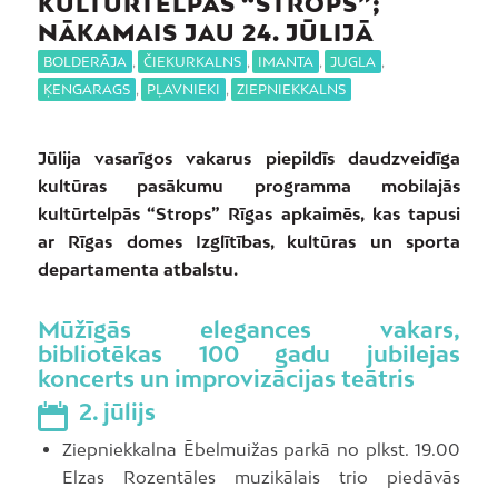
KULTŪRTELPĀS “STROPS”;
NĀKAMAIS JAU 24. JŪLIJĀ
BOLDERĀJA
,
ČIEKURKALNS
,
IMANTA
,
JUGLA
,
ĶENGARAGS
,
PĻAVNIEKI
,
ZIEPNIEKKALNS
Jūlija vasarīgos vakarus piepildīs daudzveidīga
kultūras pasākumu programma mobilajās
kultūrtelpās “Strops” Rīgas apkaimēs, kas tapusi
ar Rīgas domes Izglītības, kultūras un sporta
departamenta atbalstu.
Mūžīgās elegances vakars,
bibliotēkas 100 gadu jubilejas
koncerts un improvizācijas teātris
2. jūlijs
Ziepniekkalna Ēbelmuižas parkā no plkst. 19.00
Elzas Rozentāles muzikālais trio piedāvās