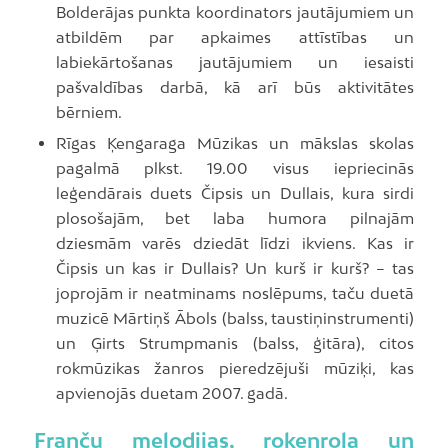
Bolderājas punkta koordinators jautājumiem un
atbildēm par apkaimes attīstības un
labiekārtošanas jautājumiem un iesaisti
pašvaldības darbā, kā arī būs aktivitātes
bērniem.
Rīgas Ķengaraga Mūzikas un mākslas skolas
pagalmā plkst. 19.00 visus iepriecinās
leģendārais duets Čipsis un Dullais, kura sirdi
plosošajām, bet laba humora pilnajām
dziesmām varēs dziedāt līdzi ikviens. Kas ir
Čipsis un kas ir Dullais? Un kurš ir kurš? – tas
joprojām ir neatminams noslēpums, taču duetā
muzicē Mārtiņš Ābols (balss, taustiņinstrumenti)
un Ģirts Strumpmanis (balss, ģitāra), citos
rokmūzikas žanros pieredzējuši mūziķi, kas
apvienojās duetam 2007. gadā.
Franču melodijas, rokenrola un