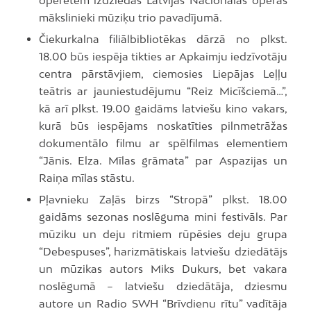
operetēm izdziedās Latvijas Nacionālās operas
mākslinieki mūziķu trio pavadījumā.
Čiekurkalna filiālbibliotēkas dārzā no plkst.
18.00 būs iespēja tikties ar Apkaimju iedzīvotāju
centra pārstāvjiem, ciemosies Liepājas Leļļu
teātris ar jauniestudējumu “Reiz Micīšciemā…”,
kā arī plkst. 19.00 gaidāms latviešu kino vakars,
kurā būs iespējams noskatīties pilnmetrāžas
dokumentālo filmu ar spēlfilmas elementiem
“Jānis. Elza. Mīlas grāmata” par Aspazijas un
Raiņa mīlas stāstu.
Pļavnieku Zaļās birzs “Stropā” plkst. 18.00
gaidāms sezonas noslēguma mini festivāls. Par
mūziku un deju ritmiem rūpēsies deju grupa
“Debespuses”, harizmātiskais latviešu dziedātājs
un mūzikas autors Miks Dukurs, bet vakara
noslēgumā – latviešu dziedātāja, dziesmu
autore un Radio SWH “Brīvdienu rītu” vadītāja