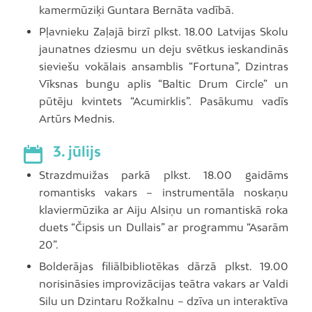
kamermūziķi Guntara Bernāta vadībā.
Pļavnieku Zaļajā birzī plkst. 18.00 Latvijas Skolu
jaunatnes dziesmu un deju svētkus ieskandinās
sieviešu vokālais ansamblis “Fortuna”, Dzintras
Vīksnas bungu aplis “Baltic Drum Circle” un
pūtēju kvintets “Acumirklis”. Pasākumu vadīs
Artūrs Mednis.
3. jūlijs
Strazdmuižas parkā plkst. 18.00 gaidāms
romantisks vakars – instrumentāla noskaņu
klaviermūzika ar Aiju Alsiņu un romantiskā roka
duets “Čipsis un Dullais” ar programmu “Asarām
20”.
Bolderājas filiālbibliotēkas dārzā plkst. 19.00
norisināsies improvizācijas teātra vakars ar Valdi
Silu un Dzintaru Rožkalnu – dzīva un interaktīva