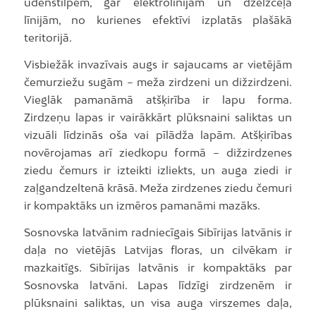
ūdenstilpēm, gar elektrolīnijām un dzelzceļa
līnijām, no kurienes efektīvi izplatās plašākā
teritorijā.
Visbiežāk invazīvais augs ir sajaucams ar vietējām
čemurziežu sugām – meža zirdzeni un dižzirdzeni.
Vieglāk pamanāmā atšķirība ir lapu forma.
Zirdzeņu lapas ir vairākkārt plūksnaini saliktas un
vizuāli līdzinās oša vai pīlādža lapām. Atšķirības
novērojamas arī ziedkopu formā – dižzirdzenes
ziedu čemurs ir izteikti izliekts, un auga ziedi ir
zaļgandzeltenā krāsā. Meža zirdzenes ziedu čemuri
ir kompaktāks un izmēros pamanāmi mazāks.
Sosnovska latvānim radniecīgais Sibīrijas latvānis ir
daļa no vietējās Latvijas floras, un cilvēkam ir
mazkaitīgs. Sibīrijas latvānis ir kompaktāks par
Sosnovska latvāni. Lapas līdzīgi zirdzenēm ir
plūksnaini saliktas, un visa auga virszemes daļa,