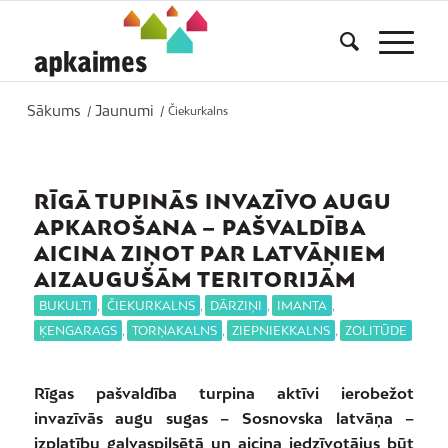
Sākums
Jaunumi
/
/
Čiekurkalns
RĪGĀ TUPINĀS INVAZĪVO AUGU
APKAROŠANA – PAŠVALDĪBA
AICINA ZIŅOT PAR LATVĀŅIEM
AIZAUGUŠĀM TERITORIJĀM
BUKULTI
,
ČIEKURKALNS
,
DĀRZIŅI
,
IMANTA
,
ĶENGARAGS
,
TORŅAKALNS
,
ZIEPNIEKKALNS
,
ZOLITŪDE
Rīgas pašvaldība turpina aktīvi ierobežot
invazīvās augu sugas – Sosnovska latvāņa –
izplatību galvaspilsētā un aicina iedzīvotājus būt