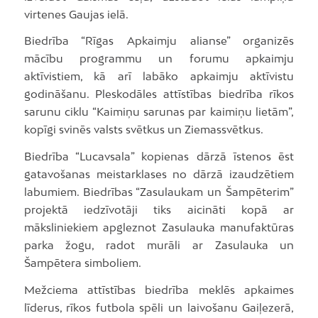
virtenes Gaujas ielā.
Biedrība “Rīgas Apkaimju alianse” organizēs
mācību programmu un forumu apkaimju
aktīvistiem, kā arī labāko apkaimju aktīvistu
godināšanu. Pleskodāles attīstības biedrība rīkos
sarunu ciklu “Kaimiņu sarunas par kaimiņu lietām”,
kopīgi svinēs valsts svētkus un Ziemassvētkus.
Biedrība “Lucavsala” kopienas dārzā īstenos ēst
gatavošanas meistarklases no dārzā izaudzētiem
labumiem. Biedrības “Zasulaukam un Šampēterim”
projektā iedzīvotāji tiks aicināti kopā ar
māksliniekiem apgleznot Zasulauka manufaktūras
parka žogu, radot murāli ar Zasulauka un
Šampētera simboliem.
Mežciema attīstības biedrība meklēs apkaimes
līderus, rīkos futbola spēli un laivošanu Gaiļezerā,