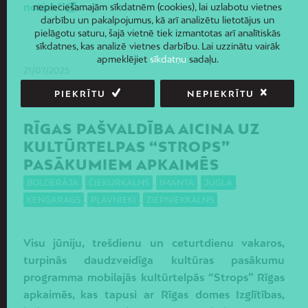
notiek”
.
nepieciešamajām sīkdatnēm (cookies), lai uzlabotu vietnes
darbību un pakalpojumus, kā arī analizētu lietotājus un
pielāgotu saturu, šajā vietnē tiek izmantotas arī analītiskās
sīkdatnes, kas analizē vietnes darbību. Lai uzzinātu vairāk
apmeklējiet
sīkdatņu
sadaļu.
21/07/2025
PIEKRĪTU
NEPIEKRĪTU
RĪGAS PAŠVALDĪBA AICINA UZ
KULTŪRTELPAS “STROPS”
PASĀKUMIEM APKAIMĒS
BOLDERĀJA
,
ČIEKURKALNS
,
IMANTA
,
JUGLA
,
ĶENGARAGS
,
PĻAVNIEKI
,
ZIEPNIEKKALNS
Visu jūniju, trešdienu un ceturtdienu vakaros,
turpinās daudzveidīga kultūras pasākumu
programma mobilajās kultūrtelpās “Strops” Rīgas
apkaimēs, kas tapusi ar Rīgas domes Izglītības,