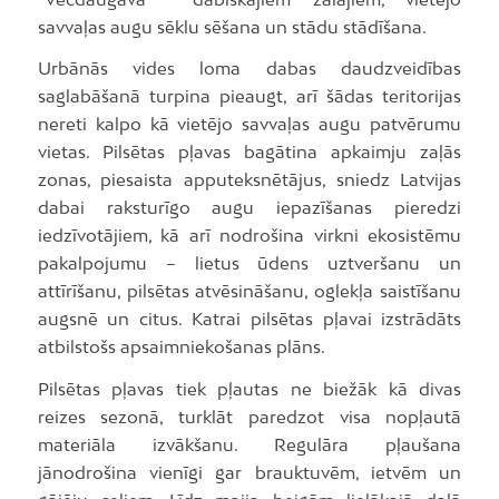
savvaļas augu sēklu sēšana un stādu stādīšana.
Urbānās vides loma dabas daudzveidības
saglabāšanā turpina pieaugt, arī šādas teritorijas
nereti kalpo kā vietējo savvaļas augu patvērumu
vietas. Pilsētas pļavas bagātina apkaimju zaļās
zonas, piesaista apputeksnētājus, sniedz Latvijas
dabai raksturīgo augu iepazīšanas pieredzi
iedzīvotājiem, kā arī nodrošina virkni ekosistēmu
pakalpojumu – lietus ūdens uztveršanu un
attīrīšanu, pilsētas atvēsināšanu, oglekļa saistīšanu
augsnē un citus. Katrai pilsētas pļavai izstrādāts
atbilstošs apsaimniekošanas plāns.
Pilsētas pļavas tiek pļautas ne biežāk kā divas
reizes sezonā, turklāt paredzot visa nopļautā
materiāla izvākšanu. Regulāra pļaušana
jānodrošina vienīgi gar brauktuvēm, ietvēm un