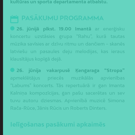
kultūras un sporta departamenta atbalstu.
PASĀKUMU PROGRAMMA
26. jūnijā plkst. 19.00 Imantā
ar enerģisku
koncertu uzstāsies grupa “Rahu”, kurā tautas
mūzika savīsies ar dzīvu ritmu un dančiem – skanēs
latviešu un pasaules deju melodijas, kas ieraus
klausītājus kopīgā dejā.
26. jūnija vakarpusē Ķengaraga “Stropa”
apmeklētājus priecēs muzikālās apvienības
“Labums” koncerts. Tās repertuārā ir gan Imanta
Kalniņa kompozīcijas, gan pašu sacerētas un sev
tuvu autoru dziesmas. Apvienībā muzicē Simona
Rača-Rūce, Jānis Rūcis un Roberts Dinters.
Ielīgošanas pasākumi apkaimēs