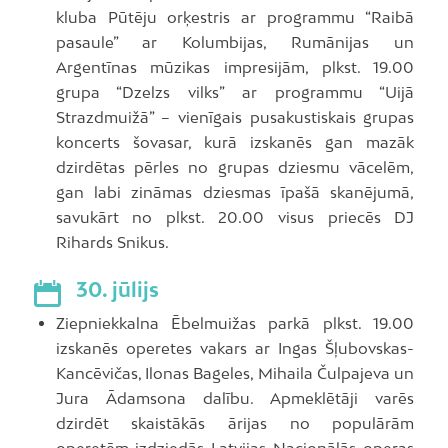
kluba Pūtēju orķestris ar programmu “Raibā
pasaule” ar Kolumbijas, Rumānijas un
Argentīnas mūzikas impresijām, plkst. 19.00
grupa “Dzelzs vilks” ar programmu “Uijā
Strazdmuižā” – vienīgais pusakustiskais grupas
koncerts šovasar, kurā izskanēs gan mazāk
dzirdētas pērles no grupas dziesmu vācelēm,
gan labi zināmas dziesmas īpašā skanējumā,
savukārt no plkst. 20.00 visus priecēs DJ
Rihards Snikus.
30. jūlijs
Ziepniekkalna Ēbelmuižas parkā plkst. 19.00
izskanēs operetes vakars ar Ingas Šļubovskas-
Kancēvičas, Ilonas Bageles, Mihaila Čulpajeva un
Jura Ādamsona dalību. Apmeklētāji varēs
dzirdēt skaistākās ārijas no populārām