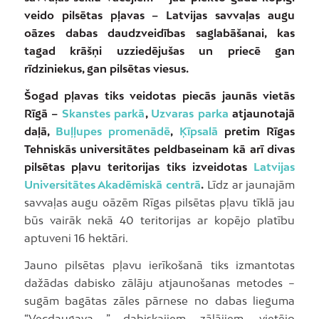
veido pilsētas pļavas – Latvijas savvaļas augu
oāzes dabas daudzveidības saglabāšanai, kas
tagad krāšņi uzziedējušas un priecē gan
rīdziniekus, gan pilsētas viesus.
Šogad pļavas tiks veidotas piecās jaunās vietās
Rīgā –
Skanstes parkā
,
Uzvaras parka
atjaunotajā
daļā,
Buļļupes promenādē
,
Ķīpsalā
pretim Rīgas
Tehniskās universitātes peldbaseinam kā arī divas
pilsētas pļavu teritorijas tiks izveidotas
Latvijas
Universitātes Akadēmiskā centrā
.
Līdz ar jaunajām
savvaļas augu oāzēm Rīgas pilsētas pļavu tīklā jau
būs vairāk nekā 40 teritorijas ar kopējo platību
aptuveni 16 hektāri.
Jauno pilsētas pļavu ierīkošanā tiks izmantotas
dažādas dabisko zālāju atjaunošanas metodes –
sugām bagātas zāles pārnese no dabas lieguma
“Vecdaugava ” dabiskajiem zālājiem, vietējo