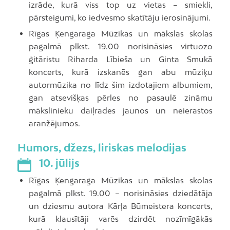
izrāde, kurā viss top uz vietas – smiekli,
pārsteigumi, ko iedvesmo skatītāju ierosinājumi.
Rīgas Ķengaraga Mūzikas un mākslas skolas
pagalmā plkst. 19.00 norisināsies virtuozo
ģitāristu Riharda Lībieša un Ginta Smukā
koncerts, kurā izskanēs gan abu mūziķu
autormūzika no līdz šim izdotajiem albumiem,
gan atsevišķas pērles no pasaulē zināmu
mākslinieku daiļrades jaunos un neierastos
aranžējumos.
Humors, džezs, liriskas melodijas
10. jūlijs
Rīgas Ķengaraga Mūzikas un mākslas skolas
pagalmā plkst. 19.00 – norisināsies dziedātāja
un dziesmu autora Kārļa Būmeistera koncerts,
kurā klausītāji varēs dzirdēt nozīmīgākās