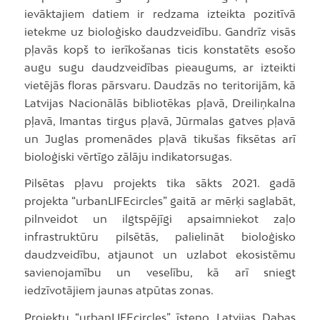
ievāktajiem datiem ir redzama izteikta pozitīvā
ietekme uz bioloģisko daudzveidību. Gandrīz visās
pļavās kopš to ierīkošanas ticis konstatēts esošo
augu sugu daudzveidības pieaugums, ar izteikti
vietējās floras pārsvaru. Daudzās no teritorijām, kā
Latvijas Nacionālās bibliotēkas pļavā, Dreiliņkalna
pļavā, Imantas tirgus pļavā, Jūrmalas gatves pļavā
un Juglas promenādes pļavā tikušas fiksētas arī
bioloģiski vērtīgo zālāju indikatorsugas.
Pilsētas pļavu projekts tika sākts 2021. gadā
projekta “urbanLIFEcircles” gaitā ar mērķi saglabāt,
pilnveidot un ilgtspējīgi apsaimniekot zaļo
infrastruktūru pilsētās, palielināt bioloģisko
daudzveidību, atjaunot un uzlabot ekosistēmu
savienojamību un veselību, kā arī sniegt
iedzīvotājiem jaunas atpūtas zonas.
Projektu “urbanLIFEcircles” īsteno Latvijas Dabas