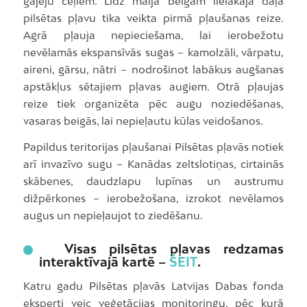
gājēju ceļiem. Līdz maija beigām lielākajā daļā
pilsētas pļavu tika veikta pirmā pļaušanas reize.
Agrā pļauja nepieciešama, lai ierobežotu
nevēlamās ekspansīvās sugas – kamolzāli, vārpatu,
aireni, gārsu, nātri – nodrošinot labākus augšanas
apstākļus sētajiem pļavas augiem. Otrā pļaujas
reize tiek organizēta pēc augu noziedēšanas,
vasaras beigās, lai nepieļautu kūlas veidošanos.
Papildus teritorijas pļaušanai Pilsētas pļavās notiek
arī invazīvo sugu – Kanādas zeltslotiņas, cirtainās
skābenes, daudzlapu lupīnas un austrumu
dižpērkones – ierobežošana, izrokot nevēlamos
augus un nepieļaujot to ziedēšanu.
Visas pilsētas pļavas redzamas
interaktīvajā kartē –
ŠEIT
.
Katru gadu Pilsētas pļavās Latvijas Dabas fonda
eksperti veic veģetācijas monitoringu, pēc kurā