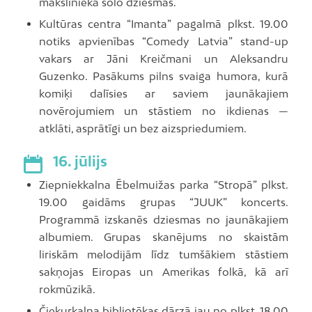
mākslinieka solo dziesmas.
Kultūras centra “Imanta” pagalmā plkst. 19.00
notiks apvienības “Comedy Latvia” stand-up
vakars ar Jāni Kreičmani un Aleksandru
Guzenko. Pasākums pilns svaiga humora, kurā
komiķi dalīsies ar saviem jaunākajiem
novērojumiem un stāstiem no ikdienas —
atklāti, asprātīgi un bez aizspriedumiem.
16. jūlijs
Ziepniekkalna Ēbelmuižas parka “Stropā” plkst.
19.00 gaidāms grupas “JUUK” koncerts.
Programmā izskanēs dziesmas no jaunākajiem
albumiem. Grupas skanējums no skaistām
liriskām melodijām līdz tumšākiem stāstiem
sakņojas Eiropas un Amerikas folkā, kā arī
rokmūzikā.
Čiekurkalna bibliotēkas dārzā jau no plkst. 18.00