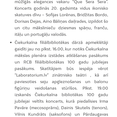
mūžīgās elegances vakaru “Que Sera Sera”.
Koncerts godinās 20. gadsimta vidus ikonisko
skatuves dīvu – Sofijas Lorēnas, Bridžitas Bordo,
Dorisas Dejas, Aino Bāliņas daiļrades, izpildot šo
un citu mākslinieču dziesmas spāņu, franču,
itāļu un portugāļu valodās.
Čiekurkalna filiālbibliotēkas dārzā apmeklētāji
gaidīti jau no plkst. 16.00, kur notiks Čiekurkalna
mākslas plenēra izstādes atklāšanas pasākums
un RCB filiālbibliotēkas 100 gadu jubilejas
pasākums. Skatītājiem būs iespēja vērot
“Laboratorium.lv” zinātnisko teātri , kā arī
paviesoties seju apgleznošanas un balonu
figūriņu veidošanas stūrīšos. Plkst. 19.00
izskanēs Čiekurkalna bibliotēkas 100 gadu
jubilejai veltīts koncerts, kurā piedalīsies Irma
Pavāre (mecosoprāns), Dainis Skutelis (tenors),
Vilnis Kundrāts (saksofons) un Pārdaugavas