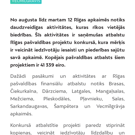
VECMĪLGRĀVIS
No augusta līdz martam 12 Rīgas apkaimēs notiks
daudzveidīgas aktivitātes, kuras rīkos vietējās
biedrības. Šīs aktivitātes ir saņēmušas atbalstu
Rīgas pašvaldības projektu konkursā, kura mērķis
ir veicināt iedzīvotāju iesaisti un piederības sajūtu
savā apkaimē. Kopējais pašvaldības atbalsts šiem
projektiem ir 41 339 eiro.
Dažādi pasākumi un aktivitātes ar Rīgas
pašvaldības finansiālu atbalstu notiks Brasas,
Čiekurkalna, Dārzciema, Latgales, Mangaļsalas,
Mežciema, Pleskodāles, Pļavnieku, Salas,
Sarkandaugavas, Šampētera un Vecmīlgrāvja
apkaimēs.
Konkursā atbalstītie projekti paredz stiprināt
kopienas, veicināt iedzīvotāju līdzdalību un