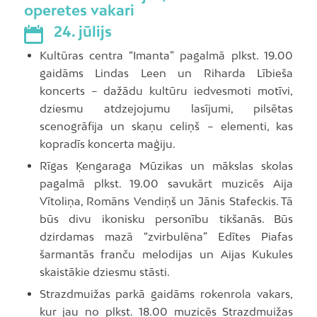
operetes vakari
24. jūlijs
Kultūras centra “Imanta” pagalmā plkst. 19.00
gaidāms Lindas Leen un Riharda Lībieša
koncerts – dažādu kultūru iedvesmoti motīvi,
dziesmu atdzejojumu lasījumi, pilsētas
scenogrāfija un skaņu celiņš – elementi, kas
kopradīs koncerta maģiju.
Rīgas Ķengaraga Mūzikas un mākslas skolas
pagalmā plkst. 19.00 savukārt muzicēs Aija
Vītoliņa, Romāns Vendiņš un Jānis Stafeckis. Tā
būs divu ikonisku personību tikšanās. Būs
dzirdamas mazā “zvirbulēna” Edītes Piafas
šarmantās franču melodijas un Aijas Kukules
skaistākie dziesmu stāsti.
Strazdmuižas parkā gaidāms rokenrola vakars,
kur jau no plkst. 18.00 muzicēs Strazdmuižas