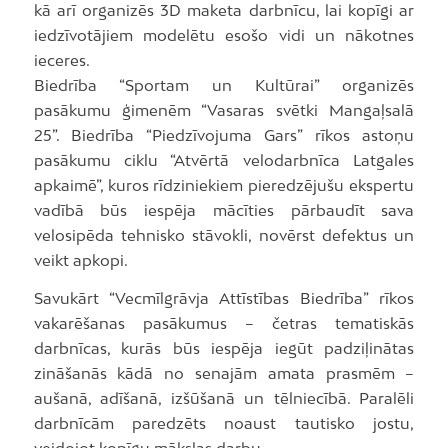
kā arī organizēs 3D maketa darbnīcu, lai kopīgi ar
iedzīvotājiem modelētu esošo vidi un nākotnes
ieceres.
Biedrība “Sportam un Kultūrai” organizēs
pasākumu ģimenēm “Vasaras svētki Mangaļsalā
25”. Biedrība “Piedzīvojuma Gars” rīkos astoņu
pasākumu ciklu “Atvērtā velodarbnīca Latgales
apkaimē”, kuros rīdziniekiem pieredzējušu ekspertu
vadībā būs iespēja mācīties pārbaudīt sava
velosipēda tehnisko stāvokli, novērst defektus un
veikt apkopi.
Savukārt “Vecmīlgrāvja Attīstības Biedrība” rīkos
vakarēšanas pasākumus – četras tematiskās
darbnīcas, kurās būs iespēja iegūt padziļinātas
zināšanās kādā no senajām amata prasmēm –
aušanā, adīšanā, izšūšanā un tēlniecībā. Paralēli
darbnīcām paredzēts noaust tautisko jostu,
veidojot kopīgu mākslas darbu.