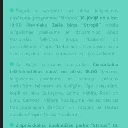
Šogad ir sarūpētā arī plaša ielīgošanas
pasākumu programma “Stropos”.
18. jūnijā no plkst.
18.00 Pļavnieku Zaļās birzs “Stropā”
notiks
ielīgošanas pasākums ar dziesminieci Aneti
Kozlovsku, folkloras grupu “Laiksne” un
postfolkloras grupu “Daba San”. Dziedāsim Jāņu
dziesmas, dejosim un gatavosimies Līgo svētkiem!
Arī Rīgas centrālās bibliotēkas
Čiekurkalna
filiālbibliotēkas dārzā no plkst. 18.00
gaidāms
ielīgošanas pasākums ar vainagu pīšanas
darbnīcām bērniem un lustīgām Līgo dziesmām,
kopā ar Ievu Sutugovu, Laimu Miltiņu-Rodi un
Elīnu Čampari. Vakara noslēgumā visi aicināti uz
tradicionālajiem dančiem un rotaļām ar tautas
mūzikas grupu “Teikas Muzikanti”.
Ziepniekkalnā Ēbelmuižas parka “Stropā” 18.