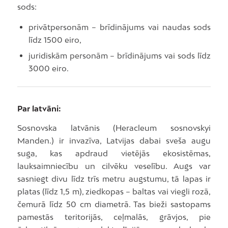
sods:
privātpersonām – brīdinājums vai naudas sods
līdz 1500 eiro,
juridiskām personām – brīdinājums vai sods līdz
3000 eiro.
Par latvāni:
Sosnovska latvānis (Heracleum sosnovskyi
Manden.) ir invazīva, Latvijas dabai sveša augu
suga, kas apdraud vietējās ekosistēmas,
lauksaimniecību un cilvēku veselību. Augs var
sasniegt divu līdz trīs metru augstumu, tā lapas ir
platas (līdz 1,5 m), ziedkopas – baltas vai viegli rozā,
čemurā līdz 50 cm diametrā. Tas bieži sastopams
pamestās teritorijās, ceļmalās, grāvjos, pie