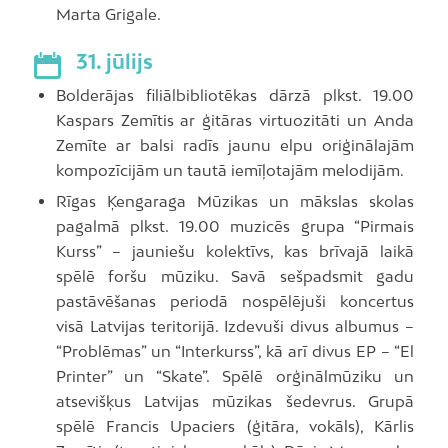
Marta Grigale.
31. jūlijs
Bolderājas filiālbibliotēkas dārzā plkst. 19.00
Kaspars Zemītis ar ģitāras virtuozitāti un Anda
Zemīte ar balsi radīs jaunu elpu oriģinālajām
kompozīcijām un tautā iemīļotajām melodijām.
Rīgas Ķengaraga Mūzikas un mākslas skolas
pagalmā plkst. 19.00 muzicēs grupa “Pirmais
Kurss” – jauniešu kolektīvs, kas brīvajā laikā
spēlē foršu mūziku. Savā sešpadsmit gadu
pastāvēšanas periodā nospēlējuši koncertus
visā Latvijas teritorijā. Izdevuši divus albumus –
“Problēmas” un “Interkurss”, kā arī divus EP – “El
Printer” un “Skate”. Spēlē orģinālmūziku un
atsevišķus Latvijas mūzikas šedevrus. Grupā
spēlē Francis Upaciers (ģitāra, vokāls), Kārlis