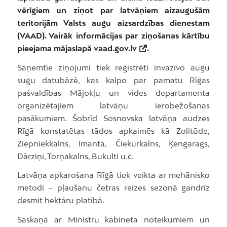
vērīgiem un ziņot par latvāņiem aizaugušām
teritorijām Valsts augu aizsardzības dienestam
(VAAD). Vairāk informācijas par ziņošanas kārtību
pieejama mājaslapā
vaad.gov.lv
.
Saņemtie ziņojumi tiek reģistrēti invazīvo augu
sugu datubāzē, kas kalpo par pamatu Rīgas
pašvaldības Mājokļu un vides departamenta
organizētajiem latvāņu ierobežošanas
pasākumiem. Šobrīd Sosnovska latvāņa audzes
Rīgā konstatētas tādos apkaimēs kā Zolitūde,
Ziepniekkalns, Imanta, Čiekurkalns, Ķengarags,
Dārziņi, Torņakalns, Bukulti u.c.
Latvāņa apkarošana Rīgā tiek veikta ar mehānisko
metodi – pļaušanu četras reizes sezonā gandrīz
desmit hektāru platībā.
Saskaņā ar Ministru kabineta noteikumiem un