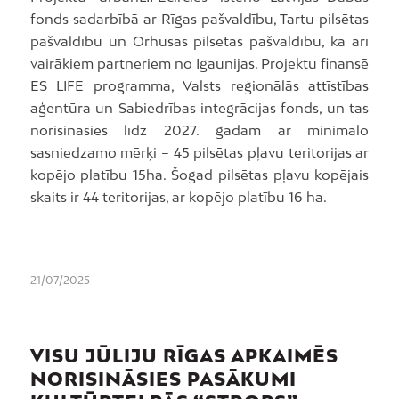
fonds sadarbībā ar Rīgas pašvaldību, Tartu pilsētas
pašvaldību un Orhūsas pilsētas pašvaldību, kā arī
vairākiem partneriem no Igaunijas. Projektu finansē
ES LIFE programma, Valsts reģionālās attīstības
aģentūra un Sabiedrības integrācijas fonds, un tas
norisināsies līdz 2027. gadam ar minimālo
sasniedzamo mērķi – 45 pilsētas pļavu teritorijas ar
kopējo platību 15ha. Šogad pilsētas pļavu kopējais
skaits ir 44 teritorijas, ar kopējo platību 16 ha.
21/07/2025
VISU JŪLIJU RĪGAS APKAIMĒS
NORISINĀSIES PASĀKUMI