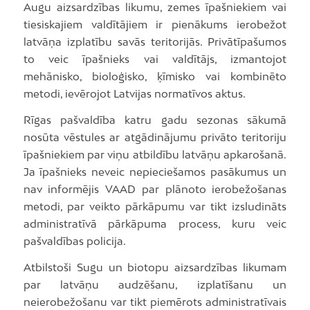
Augu aizsardzības likumu, zemes īpašniekiem vai
tiesiskajiem valdītājiem ir pienākums ierobežot
latvāņa izplatību savās teritorijās. Privātīpašumos
to veic īpašnieks vai valdītājs, izmantojot
mehānisko, bioloģisko, ķīmisko vai kombinēto
metodi, ievērojot Latvijas normatīvos aktus.
Rīgas pašvaldība katru gadu sezonas sākumā
nosūta vēstules ar atgādinājumu privāto teritoriju
īpašniekiem par viņu atbildību latvāņu apkarošanā.
Ja īpašnieks neveic nepieciešamos pasākumus un
nav informējis VAAD par plānoto ierobežošanas
metodi, par veikto pārkāpumu var tikt izsludināts
administratīvā pārkāpuma process, kuru veic
pašvaldības policija.
Atbilstoši Sugu un biotopu aizsardzības likumam
par latvāņu audzēšanu, izplatīšanu un
neierobežošanu var tikt piemērots administratīvais