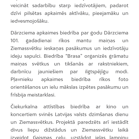
veicināt sadarbību starp iedzīvotājiem, padarot
dzīvi pilsētas apkaimēs aktīvāku, pieejamāku un
iedvesmojošāku.
Dārzciema apkaimes biedrība par godu Dārzciema
101. gadadienai rīkos mantu maiņas un
Ziemassvētku ieskaņas pasākumus un iedzīvotāju
ideju sapulci. Biedrība “Brasa” organizēs grāmatu
maiņas svētkus un tikšanās ar rakstniekiem,
darbnīcu jauniešiem par ilgtspējīgu modi.
Pļavnieku apkaimes biedrība rīkos foto
orientēšanos un ielu mākslas izpētes pasākumu un
frīsbija meistarklasi.
Čiekurkalna attīstības biedrība ar kino un
koncertiem svinēs Latvijas valsts dzimšanas dienu
un Ziemassvētkus. Projektā paredzēts arī iestādīt
divus liepu dižstādus un Ziemassvētku laikā
izveidot Gaismas ceļu, uzstādot ielas lampiņu