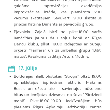
gaidāma improvizācijas akadēmijas
improvizācijas izrāde, kas piemērota visu
vecumu skatītājiem. Savukārt 19.00 skatītājus
priecēs Katrīna Dimanta ar pavadošo grupu.
Pļavnieku Zaļajā birzī no plkst.18.00 varēs
iemācīties jaunus deju soļus kopā ar Rīgas
Danču klubu, plkst. 19.00 izdejoties ar pūtēju
orķestri “Fanfara” un zaļumballes grupu “Bitīt’
matos”. Pasākuma vadītājs Artūrs Mednis.
17. jūlijs
Bolderājas filiālbibliotēkas “Stropā” plkst. 19.00
apmeklētājus iepriecinās aktieris Maksims
Busels un džeza trio – savienojot mūsdienu
hitus un iemīļotas dziesmas no šova “Pārdziedi
mani!”. Plkst.18.00-19.00 iedzīvotājiem būs
pieejams Rīgas Apkaimju iedzīvotāju centra