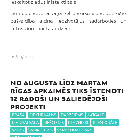
ieskaitot ziedus ir izteikti zaļa.
Lai nepieļautu latvāņa vēl plašāku izplatību, Rīgas
pašvaldība aicina iedzīvotājus sadarboties un
laikus ziņot par tā audzēm.
05/08/2025
NO AUGUSTA LĪDZ MARTAM
RĪGAS APKAIMĒS TIKS ĪSTENOTI
12 RADOŠI UN SALIEDĒJOŠI
PROJEKTI
BRASA
,
ČIEKURKALNS
,
DĀRZCIEMS
,
LATGALE
,
MANGAĻSALA
,
MEŽCIEMS
,
PĻAVNIEKI
,
PLESKODĀLE
,
SALAS
,
ŠAMPĒTERIS
,
SARKANDAUGAVA
,