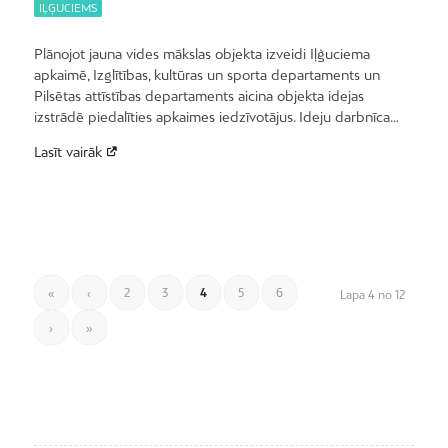
IĻĢUCIEMS
Plānojot jauna vides mākslas objekta izveidi Iļģuciema
apkaimē, Izglītības, kultūras un sporta departaments un
Pilsētas attīstības departaments aicina objekta idejas
izstrādē piedalīties apkaimes iedzīvotājus. Ideju darbnīca…
Lasīt vairāk
«
‹
2
3
4
5
6
Lapa 4 no 12
›
»