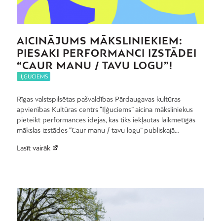
AICINĀJUMS MĀKSLINIEKIEM:
PIESAKI PERFORMANCI IZSTĀDEI
“CAUR MANU / TAVU LOGU”!
IĻĢUCIEMS
Rīgas valstspilsētas pašvaldības Pārdaugavas kultūras
apvienības Kultūras centrs “Iļģuciems” aicina māksliniekus
pieteikt performances idejas, kas tiks iekļautas laikmetīgās
mākslas izstādes “Caur manu / tavu logu” publiskajā…
Lasīt vairāk