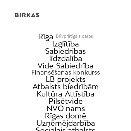
Centrs
BIRKAS
Čiekurkalns
Daugavgrīva
Dārzciems
Rīga
Brīvprātīgais darbs
Izglītība
Dārziņi
Sabiedrības
Dreiliņi
līdzdalība
Dzirciems
Vide
Sabiedrība
Finansēšanas konkurss
Grīziņkalns
LB projekts
Iļģuciems
Atbalsts biedrībām
Imanta
Kultūra
Attīstība
Pilsētvide
Jaunciems
NVO nams
Jugla
Rīgas domē
Katlakalns
Uzņēmējdarbība
Kleisti
Sociālais atbalsts