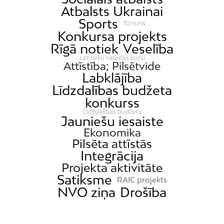
Atbalsts Ukrainai
Kundziņsala
Sports
Tūrisms
Ķengarags
Konkursa projekts
Ķīpsala
Rīgā notiek
Veselība
Mangaļsala
Latviešu valodas kursi
Attīstība; Pilsētvide
Latgale
Labklājība
Līdzdalības budžeta
Mežaparks
konkurss
Mežciems
Līdzdalības budžets
Jauniešu iesaiste
Mīlgrāvis
Ekonomika
Mūkupurvs
Pilsēta attīstās
Integrācija
Pētersala-Andrejsala
Projekta aktivitāte
Pleskodāle
Satiksme
RAIC projekts
Pļavnieki
NVO ziņa
Drošība
Purvciems
Rumbula