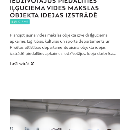
IEDZĪVOTĀJUS PIEDALĪTIES
IĻĢUCIEMA VIDES MĀKSLAS
OBJEKTA IDEJAS IZSTRĀDĒ
IĻĢUCIEMS
Plānojot jauna vides mākslas objekta izveidi Iļģuciema
apkaimē, Izglītības, kultūras un sporta departaments un
Pilsētas attīstības departaments aicina objekta idejas
izstrādē piedalīties apkaimes iedzīvotājus. Ideju darbnīca…
Lasīt vairāk