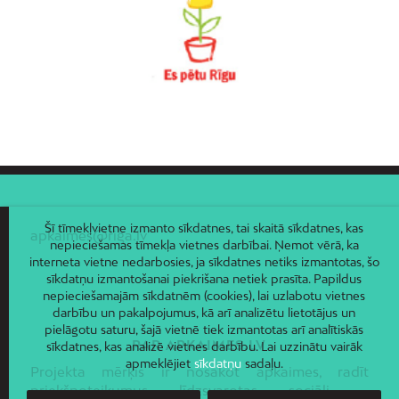
Voleri
Zasulauks
Ziepniekkalns
Zolitūde
Šī tīmekļvietne izmanto sīkdatnes, tai skaitā sīkdatnes, kas
apkaimes@riga.lv
nepieciešamas tīmekļa vietnes darbībai. Ņemot vērā, ka
interneta vietne nedarbosies, ja sīkdatnes netiks izmantotas, šo
sīkdatņu izmantošanai piekrišana netiek prasīta. Papildus
nepieciešamajām sīkdatnēm (cookies), lai uzlabotu vietnes
darbību un pakalpojumus, kā arī analizētu lietotājus un
pielāgotu saturu, šajā vietnē tiek izmantotas arī analītiskās
PAR APKAIMES.LV
sīkdatnes, kas analizē vietnes darbību. Lai uzzinātu vairāk
apmeklējiet
sīkdatņu
sadaļu.
Projekta mērķis ir nosakot apkaimes, radīt
priekšnoteikumus līdzsvarotas sociāli –