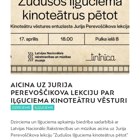
AICINA UZ JURIJA
PEREVOŠČIKOVA LEKCIJU PAR
IĻĢUCIEMA KINOTEĀTRU VĒSTURI
DZIRCIEMS
,
IĻĢUCIEMS
Dzirciema un Iļģuciema apkaimju biedrība sadarbībā ar
Latvijas Nacionālo Rakstniecības un mūzikas aicina uz Jurija
Perevoščikova lekciju “Zudušos Iļģuciema kinoteātrus pētot”