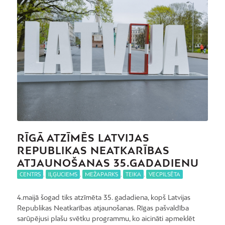
RĪGĀ ATZĪMĒS LATVIJAS
REPUBLIKAS NEATKARĪBAS
ATJAUNOŠANAS 35.GADADIENU
CENTRS
,
IĻĢUCIEMS
,
MEŽAPARKS
,
TEIKA
,
VECPILSĒTA
4.maijā šogad tiks atzīmēta 35. gadadiena, kopš Latvijas
Republikas Neatkarības atjaunošanas. Rīgas pašvaldība
sarūpējusi plašu svētku programmu, ko aicināti apmeklēt