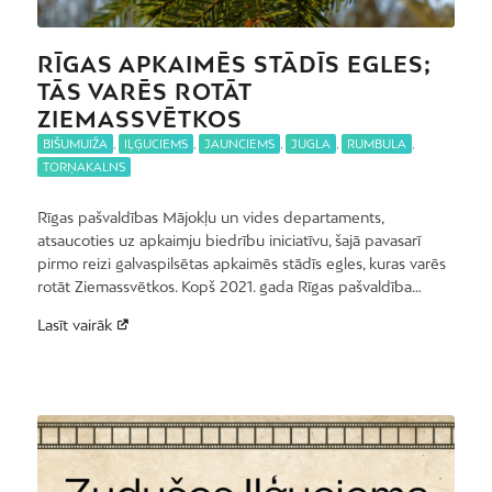
RĪGAS APKAIMĒS STĀDĪS EGLES;
TĀS VARĒS ROTĀT
ZIEMASSVĒTKOS
BIŠUMUIŽA
,
IĻĢUCIEMS
,
JAUNCIEMS
,
JUGLA
,
RUMBULA
,
TORŅAKALNS
Rīgas pašvaldības Mājokļu un vides departaments,
atsaucoties uz apkaimju biedrību iniciatīvu, šajā pavasarī
pirmo reizi galvaspilsētas apkaimēs stādīs egles, kuras varēs
rotāt Ziemassvētkos. Kopš 2021. gada Rīgas pašvaldība…
Lasīt vairāk