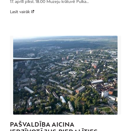
17. aprīlī plkst. 18.00 Muzeju krātuvē Pulka…
Lasīt vairāk
PAŠVALDĪBA AICINA