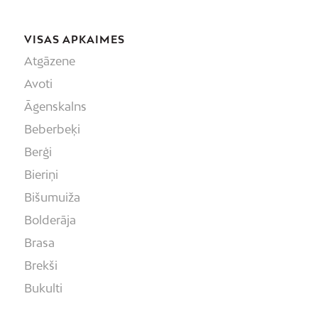
VISAS APKAIMES
Atgāzene
Avoti
Āgenskalns
Beberbeķi
Berģi
Bieriņi
Bišumuiža
Bolderāja
Brasa
Brekši
Bukulti
Buļļi