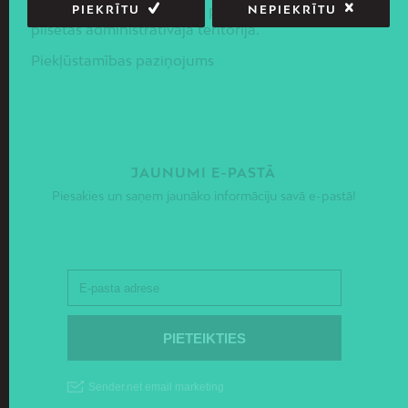
ekonomiskās un telpiskās politikas ieviešanai Rīgas
PIEKRĪTU
NEPIEKRĪTU
pilsētas administratīvajā teritorijā.
Piekļūstamības paziņojums
JAUNUMI E-PASTĀ
Piesakies un saņem jaunāko informāciju savā e-pastā!