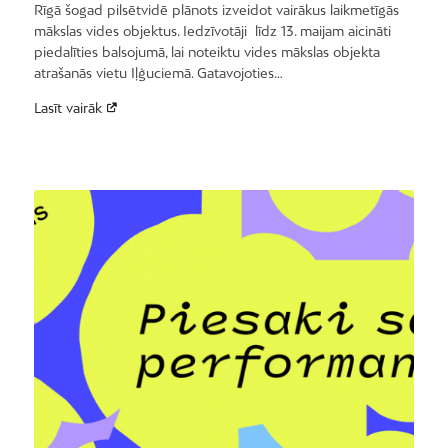
Rīgā šogad pilsētvidē plānots izveidot vairākus laikmetīgās
mākslas vides objektus. Iedzīvotāji līdz 13. maijam aicināti
piedalīties balsojumā, lai noteiktu vides mākslas objekta
atrašanās vietu Iļģuciemā. Gatavojoties…
Lasīt vairāk