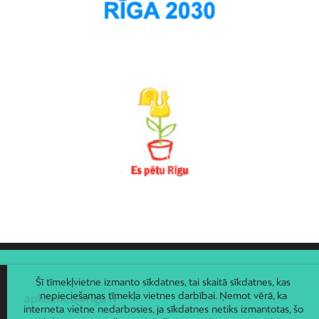
Torņakalns
Trīsciems
Vecāķi
Vecdaugava
Vecmīlgrāvis
Vecpilsēta
Voleri
Zasulauks
Ziepniekkalns
Zolitūde
Šī tīmekļvietne izmanto sīkdatnes, tai skaitā sīkdatnes, kas
nepieciešamas tīmekļa vietnes darbībai. Ņemot vērā, ka
apkaimes@riga.lv
interneta vietne nedarbosies, ja sīkdatnes netiks izmantotas, šo