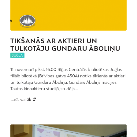
TIKŠANĀS AR AKTIERI UN
TULKOTĀJU GUNDARU ĀBOLIŅU
JUGLA
11. novembrī plkst. 16.00 Rīgas Centrālās bibliotēkas Juglas
filiālbibliotēkā (Brīvības gatve 430A) notiks tikšanās ar aktieri
un tulkotāju Gundaru Āboliņu. Gundars Āboliņš mācījies
Tautas kinoaktieru studijā, studējis…
Lasīt vairāk