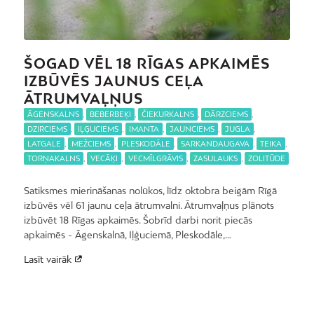
ŠOGAD VĒL 18 RĪGAS APKAIMĒS
IZBŪVĒS JAUNUS CEĻA
ĀTRUMVAĻŅUS
ĀGENSKALNS
,
BEBERBEĶI
,
ČIEKURKALNS
,
DĀRZCIEMS
,
DZIRCIEMS
,
IĻĢUCIEMS
,
IMANTA
,
JAUNCIEMS
,
JUGLA
,
LATGALE
,
MEŽCIEMS
,
PLESKODĀLE
,
SARKANDAUGAVA
,
TEIKA
,
TORŅAKALNS
,
VECĀĶI
,
VECMĪLGRĀVIS
,
ZASULAUKS
,
ZOLITŪDE
Satiksmes mierināšanas nolūkos, līdz oktobra beigām Rīgā
izbūvēs vēl 61 jaunu ceļa ātrumvalni. Ātrumvaļņus plānots
izbūvēt 18 Rīgas apkaimēs. Šobrīd darbi norit piecās
apkaimēs - Āgenskalnā, Iļģuciemā, Pleskodāle,…
Lasīt vairāk