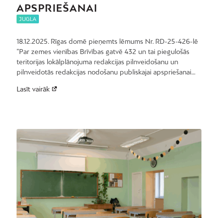
APSPRIEŠANAI
JUGLA
18.12.2025. Rīgas domē pieņemts lēmums Nr. RD-25-426-lē
“Par zemes vienības Brīvības gatvē 432 un tai piegulošās
teritorijas lokālplānojuma redakcijas pilnveidošanu un
pilnveidotās redakcijas nodošanu publiskajai apspriešanai…
Lasīt vairāk