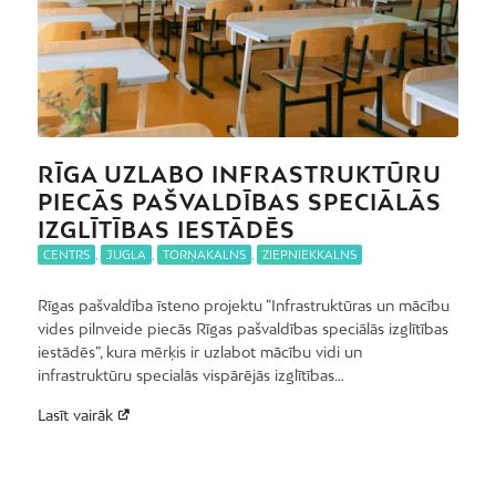
RĪGA UZLABO INFRASTRUKTŪRU
PIECĀS PAŠVALDĪBAS SPECIĀLĀS
IZGLĪTĪBAS IESTĀDĒS
CENTRS
,
JUGLA
,
TORŅAKALNS
,
ZIEPNIEKKALNS
Rīgas pašvaldība īsteno projektu “Infrastruktūras un mācību
vides pilnveide piecās Rīgas pašvaldības speciālās izglītības
iestādēs”, kura mērķis ir uzlabot mācību vidi un
infrastruktūru specialās vispārējās izglītības…
Lasīt vairāk