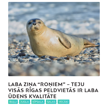
LABA ZIŅA “ROŅIEM” – TEJU
VISĀS RĪGAS PELDVIETĀS IR LABA
ŪDENS KVALITĀTE
BUĻĻI
,
JUGLA
,
ĶĪPSALA
,
SALAS
,
VECĀĶI