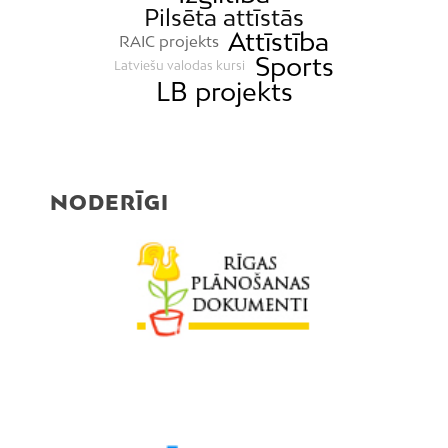
Pilsēta attīstās
Mūkupurvs
Attīstība
RAIC projekts
Pētersala-Andrejsala
Sports
Latviešu valodas kursi
Pleskodāle
LB projekts
Pļavnieki
Purvciems
Rumbula
NODERĪGI
Salas
Sarkandaugava
Skanste
Spilve
Suži
Šampēteris
Šķirotava
Teika