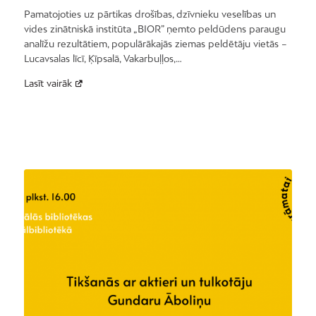
Pamatojoties uz pārtikas drošības, dzīvnieku veselības un
vides zinātniskā institūta „BIOR” ņemto peldūdens paraugu
analīžu rezultātiem, populārākajās ziemas peldētāju vietās –
Lucavsalas līcī, Ķīpsalā, Vakarbuļļos,…
Lasīt vairāk