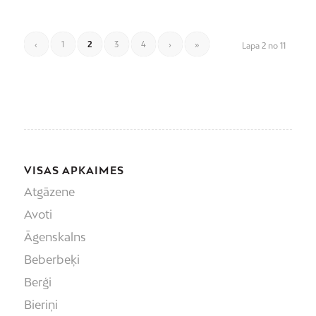
‹
1
2
3
4
›
»
Lapa 2 no 11
VISAS APKAIMES
Atgāzene
Avoti
Āgenskalns
Beberbeķi
Berģi
Bieriņi