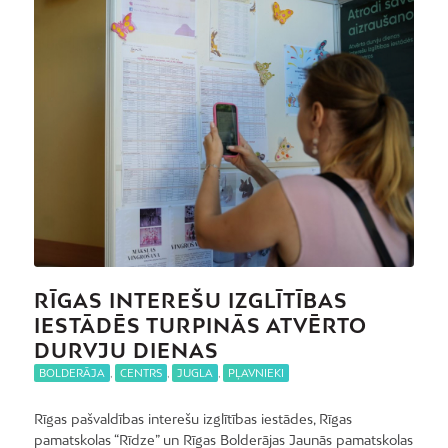
RĪGAS INTEREŠU IZGLĪTĪBAS
IESTĀDĒS TURPINĀS ATVĒRTO
DURVJU DIENAS
BOLDERĀJA
,
CENTRS
,
JUGLA
,
PĻAVNIEKI
Rīgas pašvaldības interešu izglītības iestādes, Rīgas
pamatskolas “Rīdze” un Rīgas Bolderājas Jaunās pamatskolas