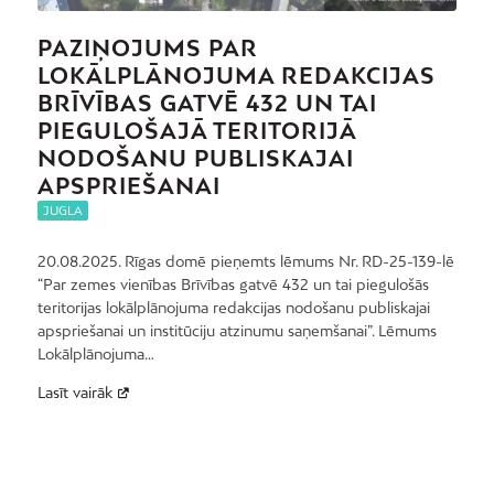
PAZIŅOJUMS PAR
LOKĀLPLĀNOJUMA REDAKCIJAS
BRĪVĪBAS GATVĒ 432 UN TAI
PIEGULOŠAJĀ TERITORIJĀ
NODOŠANU PUBLISKAJAI
APSPRIEŠANAI
JUGLA
20.08.2025. Rīgas domē pieņemts lēmums Nr. RD-25-139-lē
“Par zemes vienības Brīvības gatvē 432 un tai piegulošās
teritorijas lokālplānojuma redakcijas nodošanu publiskajai
apspriešanai un institūciju atzinumu saņemšanai”. Lēmums
Lokālplānojuma…
Lasīt vairāk