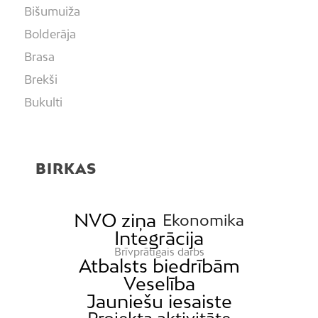
Bišumuiža
Bolderāja
Brasa
Brekši
Bukulti
Buļļi
Centrs
BIRKAS
Čiekurkalns
Daugavgrīva
Dārzciems
NVO ziņa
Ekonomika
Integrācija
Dārziņi
Brīvprātīgais darbs
Dreiliņi
Atbalsts biedrībām
Veselība
Dzirciems
Jauniešu iesaiste
Grīziņkalns
Projekta aktivitāte