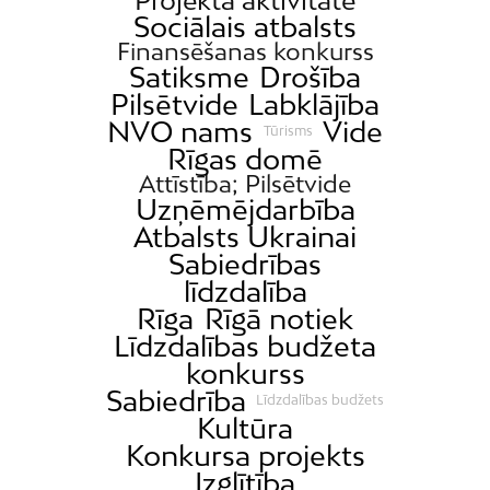
Iļģuciems
Sociālais atbalsts
Finansēšanas konkurss
Imanta
Satiksme
Drošība
Jaunciems
Pilsētvide
Labklājība
Jugla
NVO nams
Vide
Tūrisms
Rīgas domē
Katlakalns
Attīstība; Pilsētvide
Kleisti
Uzņēmējdarbība
Kundziņsala
Atbalsts Ukrainai
Sabiedrības
Ķengarags
līdzdalība
Ķīpsala
Rīga
Rīgā notiek
Mangaļsala
Līdzdalības budžeta
Latgale
konkurss
Sabiedrība
Mežaparks
Līdzdalības budžets
Kultūra
Mežciems
Konkursa projekts
Mīlgrāvis
Izglītība