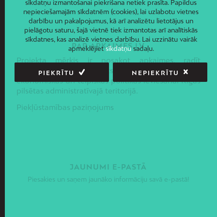
sīkdatņu izmantošanai piekrišana netiek prasīta. Papildus
nepieciešamajām sīkdatnēm (cookies), lai uzlabotu vietnes
darbību un pakalpojumus, kā arī analizētu lietotājus un
pielāgotu saturu, šajā vietnē tiek izmantotas arī analītiskās
sīkdatnes, kas analizē vietnes darbību. Lai uzzinātu vairāk
PAR APKAIMES.LV
apmeklējiet
sīkdatņu
sadaļu.
Projekta mērķis ir nosakot apkaimes, radīt
priekšnoteikumus līdzsvarotas sociāli –
PIEKRĪTU
NEPIEKRĪTU
ekonomiskās un telpiskās politikas ieviešanai Rīgas
pilsētas administratīvajā teritorijā.
Piekļūstamības paziņojums
JAUNUMI E-PASTĀ
Piesakies un saņem jaunāko informāciju savā e-pastā!