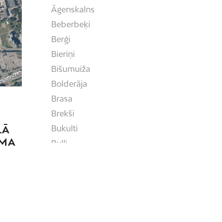
Āgenskalns
Beberbeķi
Berģi
Bieriņi
Bišumuiža
Bolderāja
Brasa
Brekši
Bukulti
LĀ
UMA
Buļļi
Centrs
Čiekurkalns
Daugavgrīva
Dārzciems
Dārziņi