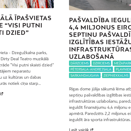
ĀLĀ ĪPAŠVIETAS
PAŠVALDĪBA IEGUL
 “VISI PUTNI
4,4 MILJONUS EIR
TI DZIED”
SEPTIŅU PAŠVALD
IZGLĪTĪBAS IESTĀŽ
INFRASTRUKTŪRA
vieta - Dzegužkalna parks,
UZLABOŠANĀ
0 Dirty Deal Teatro muzikālā
DĀRZCIEMS
,
DZIRCIEMS
,
MEŽAPAR
zrāde “Visi putni skaisti dzied”
PĒTERSALA-ANDREJSALA
,
PĻAVNIEK
ītājiem neparastu
SARKANDAUGAVA
,
ZIEPNIEKKALNS
u uz kultūras un dabas
rās notiek cīņa starp…
Rīgas dome jūlija sākumā lēma atb
septiņu pašvaldības izglītības iest
infrastruktūras uzlabošanu, pared
ieguldīt finansējumu 4,4 miljonu e
apmērā. Paredzēts 2,2 miljonus ei
ieguldīt āra sporta infrastruktūras
Lasīt vairāk