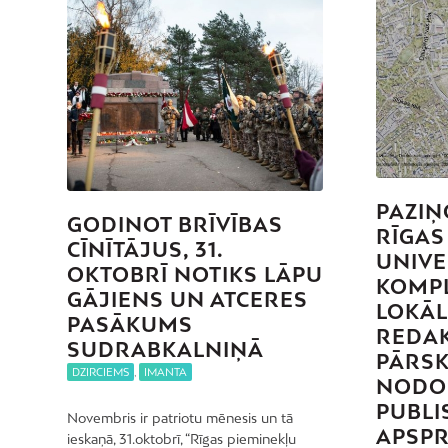
PAZIŅ
GODINOT BRĪVĪBAS
RĪGAS
CĪNĪTĀJUS, 31.
UNIVE
OKTOBRĪ NOTIKS LĀPU
KOMPL
GĀJIENS UN ATCERES
LOKĀ
PASĀKUMS
REDAK
SUDRABKALNIŅĀ
PĀRSK
DZIRCIEMS
,
IMANTA
NODO
PUBLI
Novembris ir patriotu mēnesis un tā
APSPR
ieskaņā, 31.oktobrī, “Rīgas pieminekļu