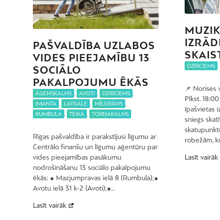
MUZIK
IZRĀDE
PAŠVALDĪBA UZLABOS
SKAIS
VIDES PIEEJAMĪBU 13
DZIRCIEMS
SOCIĀLO
PAKALPOJUMU ĒKĀS
📌 Norises 
ĀGENSKALNS
,
AVOTI
,
DZIRCIEMS
,
Plkst. 18:0
IMANTA
,
LATGALE
,
MĪLGRĀVIS
,
īpašvietas i
RUMBULA
,
TEIKA
,
TORŅAKALNS
sniegs skat
skatupunkt
Rīgas pašvaldība ir parakstījusi līgumu ar
robežām, ku
Centrālo finanšu un līgumu aģentūru par
vides pieejamības pasākumu
Lasīt vairāk
nodrošināšanu 13 sociālo pakalpojumu
ēkās: ● Mazjumpravas ielā 8 (Rumbula);●
Avotu ielā 31 k-2 (Avoti);●…
Lasīt vairāk