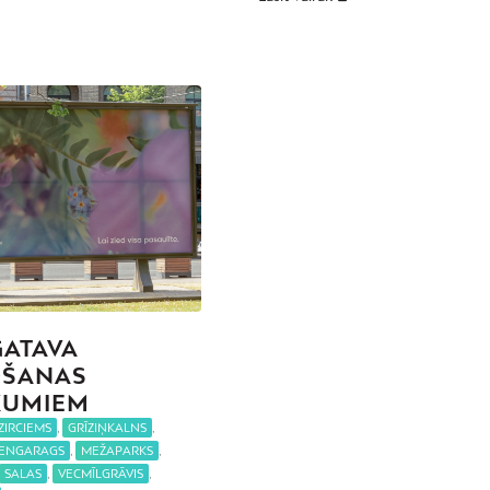
GATAVA
OŠANAS
KUMIEM
ZIRCIEMS
,
GRĪZIŅKALNS
,
ENGARAGS
,
MEŽAPARKS
,
SALAS
,
VECMĪLGRĀVIS
,