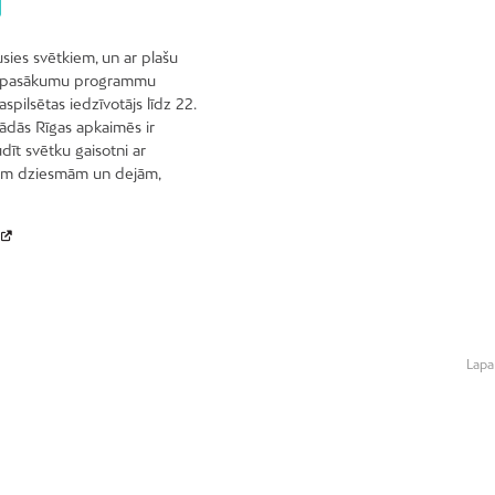
sies svētkiem, un ar plašu
s pasākumu programmu
aspilsētas iedzīvotājs līdz 22.
ādās Rīgas apkaimēs ir
dīt svētku gaisotni ar
lām dziesmām un dejām,
Lapa