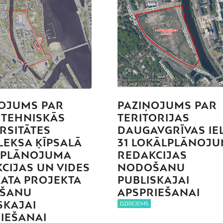
OJUMS PAR
PAZIŅOJUMS PAR
 TEHNISKĀS
TERITORIJAS
RSITĀTES
DAUGAVGRĪVAS IE
EKSA ĶĪPSALĀ
31 LOKĀLPLĀNOJ
LPLĀNOJUMA
REDAKCIJAS
CIJAS UN VIDES
NODOŠANU
ATA PROJEKTA
PUBLISKAJAI
ŠANU
APSPRIEŠANAI
SKAJAI
DZIRCIEMS
IEŠANAI