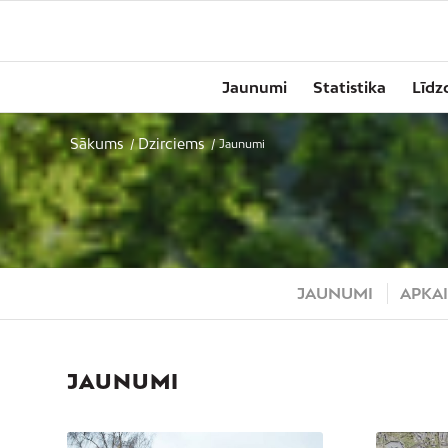
Jaunumi
Statistika
Līdz
Sākums
Dzirciems
/
/
Jaunumi
JAUNUMI
APKAI
JAUNUMI