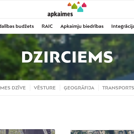
dalības budžets
RAIC
Apkaimju biedrības
Integrācij
DZIRCIEMS
MES DZĪVE
VĒSTURE
ĢEOGRĀFIJA
TRANSPORT