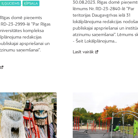
30.08.2023. Rīgas domē pieņemt
IĻĢUCIEMS
,
ĶĪPSALA
lēmums Nr. RD-23-2840-lē “Par
teritorijas Daugavgrīvas ielā 31
. Rīgas domē pieņemts
lokālplānojuma redakcijas nodoša
 RD-23-2999-lē “Par Rīgas
publiskajai apspriešanai un institū
niversitātes kompleksa
atzinumu saņemšanai”. Lēmums s
ālplānojuma redakcijas
- Šeit Lokālplānojuma…
bliskajai apspriešanai un
 atzinumu saņemšanai”.
Lasīt vairāk