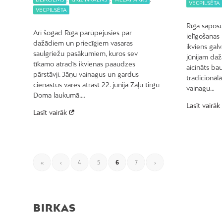
VECPILSĒTA
VECPILSĒTA
Rīga saposu
Arī šogad Rīga parūpējusies par
ielīgošana
dažādiem un priecīgiem vasaras
ikviens galv
saulgriežu pasākumiem, kuros sev
jūnijam daž
tīkamo atradīs ikvienas paaudzes
aicināts bau
pārstāvji. Jāņu vainagus un gardus
tradicionā
cienastus varēs atrast 22. jūnija Zāļu tirgū
vainagu…
Doma laukumā.…
Lasīt vairāk
Lasīt vairāk
«
‹
4
5
6
7
›
BIRKAS