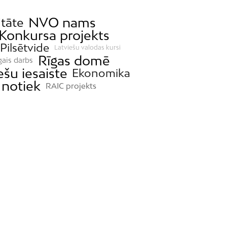
NVO nams
itāte
Konkursa projekts
 Pilsētvide
Latviešu valodas kursi
Rīgas domē
gais darbs
ešu iesaiste
Ekonomika
 notiek
RAIC projekts