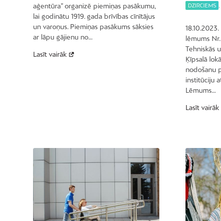
aģentūra” organizē piemiņas pasākumu,
DZIRCIEMS
,
lai godinātu 1919. gada brīvības cīnītājus
un varoņus. Piemiņas pasākums sāksies
18.10.2023
ar lāpu gājienu no…
lēmums Nr.
Tehniskās u
Lasīt vairāk
Ķīpsalā lok
nodošanu pu
institūciju
Lēmums…
Lasīt vairāk