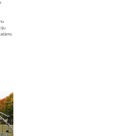
s
Dreiliņi
Dzirciems
nu
Grīziņkalns
ciju
Iļģuciems
katāms
Imanta
Jaunciems
Jugla
Katlakalns
Kleisti
Kundziņsala
Ķengarags
Ķīpsala
Mangaļsala
Latgale
Mežaparks