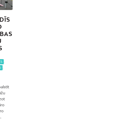
Mežciems
Mīlgrāvis
DĪS
Mūkupurvs
O
Pētersala-Andrejsala
ĪBAS
U
Pleskodāle
S
Pļavnieki
Purvciems
KS
,
Rumbula
I
,
Salas
Sarkandaugava
alstīt
Skanste
āžu
zot
Spilve
iro
Suži
ro
…
Šampēteris
Šķirotava