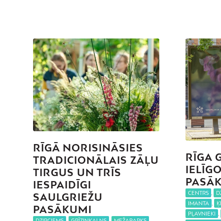
RĪGĀ NORISINĀSIES
RĪGA 
TRADICIONĀLAIS ZĀĻU
IELĪG
TIRGUS UN TRĪS
PASĀ
IESPAIDĪGI
CENTRS
,
D
SAULGRIEŽU
IMANTA
,
Ķ
PASĀKUMI
PĻAVNIEKI
,
DZIRCIEMS
,
GRĪZIŅKALNS
,
MEŽAPARKS
,