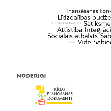
Finansēšanas kon
Līdzdalības budž
Satiksme
Līdzdalības budžets
Attīstība
Integrāci
Sociālais atbalsts
Sab
Vide
Sabie
Tūrisms
NODERĪGI