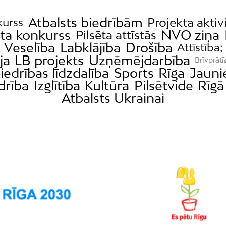
Atbalsts biedrībām
Projekta aktiv
kurss
eta konkurss
NVO ziņa
Pilsēta attīstās
Veselība
Labklājība
Drošība
Attīstība;
ja
LB projekts
Uzņēmējdarbība
Brīvprātī
iedrības līdzdalība
Sports
Rīga
Jauni
drība
Izglītība
Kultūra
Pilsētvide
Rīgā
Atbalsts Ukrainai