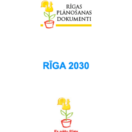
Sarkandaugava
Skanste
Spilve
Suži
Šampēteris
Šķirotava
Teika
Torņakalns
Trīsciems
Vecāķi
Vecdaugava
Vecmīlgrāvis
Vecpilsēta
Voleri