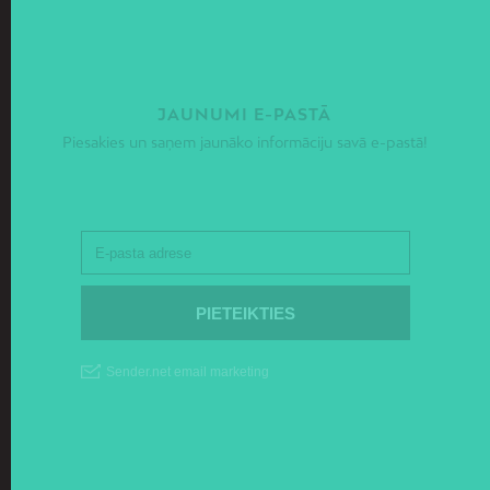
JAUNUMI E-PASTĀ
Piesakies un saņem jaunāko informāciju savā e-pastā!