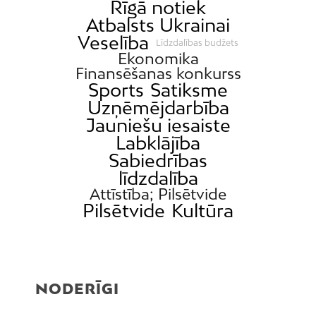
Ķengarags
Rīgā notiek
Atbalsts Ukrainai
Ķīpsala
Veselība
Līdzdalības budžets
Mangaļsala
Ekonomika
Latgale
Finansēšanas konkurss
Sports
Satiksme
Mežaparks
Uzņēmējdarbība
Mežciems
Jauniešu iesaiste
Mīlgrāvis
Labklājība
Sabiedrības
Mūkupurvs
līdzdalība
Pētersala-Andrejsala
Attīstība; Pilsētvide
Pleskodāle
Pilsētvide
Kultūra
Pļavnieki
Purvciems
Rumbula
NODERĪGI
Salas