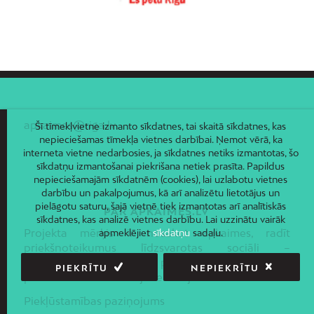
Zasulauks
Ziepniekkalns
Zolitūde
apkaimes@riga.lv
Šī tīmekļvietne izmanto sīkdatnes, tai skaitā sīkdatnes, kas
nepieciešamas tīmekļa vietnes darbībai. Ņemot vērā, ka
interneta vietne nedarbosies, ja sīkdatnes netiks izmantotas, šo
sīkdatņu izmantošanai piekrišana netiek prasīta. Papildus
nepieciešamajām sīkdatnēm (cookies), lai uzlabotu vietnes
darbību un pakalpojumus, kā arī analizētu lietotājus un
pielāgotu saturu, šajā vietnē tiek izmantotas arī analītiskās
PAR APKAIMES.LV
sīkdatnes, kas analizē vietnes darbību. Lai uzzinātu vairāk
Projekta mērķis ir nosakot apkaimes, radīt
apmeklējiet
sīkdatņu
sadaļu.
priekšnoteikumus līdzsvarotas sociāli –
ekonomiskās un telpiskās politikas ieviešanai Rīgas
PIEKRĪTU
NEPIEKRĪTU
pilsētas administratīvajā teritorijā.
Piekļūstamības paziņojums