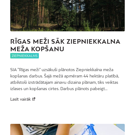
RĪGAS MEŽI SĀK ZIEPNIEKKALNA
MEŽA KOPŠANU
ZIEPNIEKKALNS
SIA “Rīgas meži” uzsākuši plānotos Ziepniekkalna meža
kopšanas darbus. Šajā mežā apmēram 44 hektāru platībā,
atbilstoši izstrādātajam ainavu dizaina plānam, tiks veiktas
izlases un kopšanas cirtes. Darbus plānots pabeigt…
Lasīt vairāk