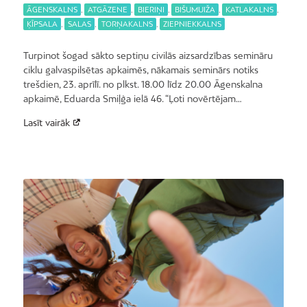
ĀGENSKALNS
,
ATGĀZENE
,
BIERIŅI
,
BIŠUMUIŽA
,
KATLAKALNS
,
ĶĪPSALA
,
SALAS
,
TORŅAKALNS
,
ZIEPNIEKKALNS
Turpinot šogad sākto septiņu civilās aizsardzības semināru
ciklu galvaspilsētas apkaimēs, nākamais seminārs notiks
trešdien, 23. aprīlī. no plkst. 18.00 līdz 20.00 Āgenskalna
apkaimē, Eduarda Smiļģa ielā 46. “Ļoti novērtējam…
Lasīt vairāk