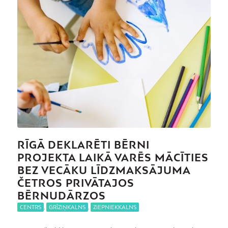
RĪGĀ DEKLARĒTI BĒRNI
PROJEKTA LAIKĀ VARĒS MĀCĪTIES
BEZ VECĀKU LĪDZMAKSĀJUMA
ČETROS PRIVĀTAJOS
BĒRNUDĀRZOS
CENTRS
,
GRĪZIŅKALNS
,
ZIEPNIEKKALNS