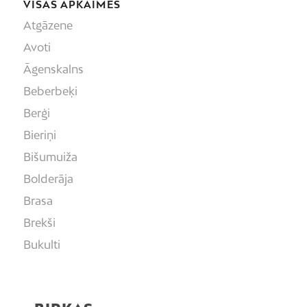
VISAS APKAIMES
Atgāzene
Avoti
Āgenskalns
Beberbeķi
Berģi
Bieriņi
Bišumuiža
Bolderāja
Brasa
Brekši
Bukulti
Buļļi
Centrs