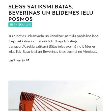
SLĒGS SATIKSMI BĀTAS,
BEVERĪNAS UN BLĪDENES IELU
POSMOS
ZIEPNIEKKALNS
Turpinoties ūdensvada un kanalizācijas tīklu paplašināšanai
Ziepniekkalnā, no 1. aprīļa līdz 8. aprīlim slēgs
transportlīdzekļu satiksmi Bātas ielas posmā no Blīdenes
ielas līdz Basu ielai un Beverīnas ielas posmā no Vienības…
Lasīt vairāk