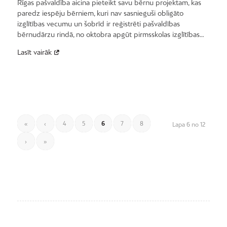
Rīgas pašvaldība aicina pieteikt savu bērnu projektam, kas
paredz iespēju bērniem, kuri nav sasnieguši obligāto
izglītības vecumu un šobrīd ir reģistrēti pašvaldības
bērnudārzu rindā, no oktobra apgūt pirmsskolas izglītības…
Lasīt vairāk
«
‹
4
5
6
7
8
Lapa 6 no 12
›
»