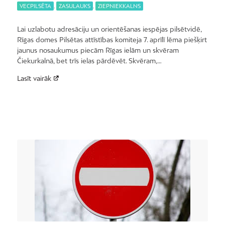
VECPILSĒTA
,
ZASULAUKS
,
ZIEPNIEKKALNS
Lai uzlabotu adresāciju un orientēšanas iespējas pilsētvidē,
Rīgas domes Pilsētas attīstības komiteja 7. aprīlī lēma piešķirt
jaunus nosaukumus piecām Rīgas ielām un skvēram
Čiekurkalnā, bet trīs ielas pārdēvēt. Skvēram,…
Lasīt vairāk