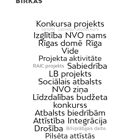
BIRKAS
Čiekurkalns
Daugavgrīva
Dārzciems
Konkursa projekts
Tūrisms
Latviešu valodas kursi
Dārziņi
Izglītība
NVO nams
Rīgas domē
Rīga
Dreiliņi
Vide
Dzirciems
Projekta aktivitāte
Grīziņkalns
Sabiedrība
RAIC projekts
Iļģuciems
LB projekts
Sociālais atbalsts
Imanta
NVO ziņa
Jaunciems
Līdzdalības budžeta
Jugla
konkurss
Atbalsts biedrībām
Katlakalns
Attīstība
Integrācija
Kleisti
Drošība
Brīvprātīgais darbs
Kundziņsala
Pilsēta attīstās