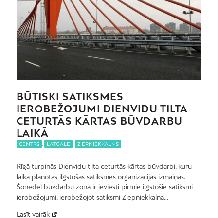
BŪTISKI SATIKSMES
IEROBEŽOJUMI DIENVIDU TILTA
CETURTĀS KĀRTAS BŪVDARBU
LAIKĀ
CENTRS
,
LATGALE
,
ZIEPNIEKKALNS
Rīgā turpinās Dienvidu tilta ceturtās kārtas būvdarbi, kuru
laikā plānotas ilgstošas satiksmes organizācijas izmaiņas.
Šonedēļ būvdarbu zonā ir ieviesti pirmie ilgstošie satiksmi
ierobežojumi, ierobežojot satiksmi Ziepniekkalna…
Lasīt vairāk