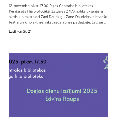
12. novembrī plkst. 17.00 Rīgas Centrālās bibliotēkas
Ķengaraga filiālbibliotēkā (Latgales 271A) notiks tikšanās ar
aktrisi un rakstnieci Zani Daudziņu. Zane Daudziņa ir latviešu
teātra un kino aktrise, rakstniece, runas pedagoģe. Latvijas…
Lasīt vairāk