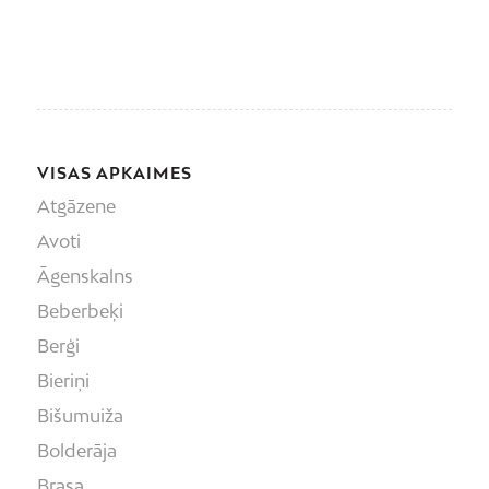
VISAS APKAIMES
Atgāzene
Avoti
Āgenskalns
Beberbeķi
Berģi
Bieriņi
Bišumuiža
Bolderāja
Brasa