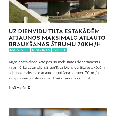
UZ DIENVIDU TILTA ESTAKĀDĒM
ATJAUNOS MAKSIMĀLO ATĻAUTO
BRAUKŠANAS ĀTRUMU 70KM/H
KATLAKALNS
,
ĶENGARAGS
,
LATGALE
Rīgas pašvaldības Ārtelpas un mobilitātes departaments
informē, ka ceturtdien, 2. aprīlī, uz Dienvidu tilta estakādēm
atjaunos maksimālo atļauto braukšanas ātrumu 70 km/h.
Zīmju nomaiņu plānots veikt laika periodā no plkst.…
Lasīt vairāk