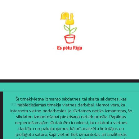
Vecdaugava
Vecmīlgrāvis
Vecpilsēta
Voleri
Zasulauks
Ziepniekkalns
Zolitūde
Šī tīmekļvietne izmanto sīkdatnes, tai skaitā sīkdatnes, kas
apkaimes@riga.lv
nepieciešamas tīmekļa vietnes darbībai. Ņemot vērā, ka
interneta vietne nedarbosies, ja sīkdatnes netiks izmantotas, šo
sīkdatņu izmantošanai piekrišana netiek prasīta. Papildus
nepieciešamajām sīkdatnēm (cookies), lai uzlabotu vietnes
darbību un pakalpojumus, kā arī analizētu lietotājus un
pielāgotu saturu, šajā vietnē tiek izmantotas arī analītiskās