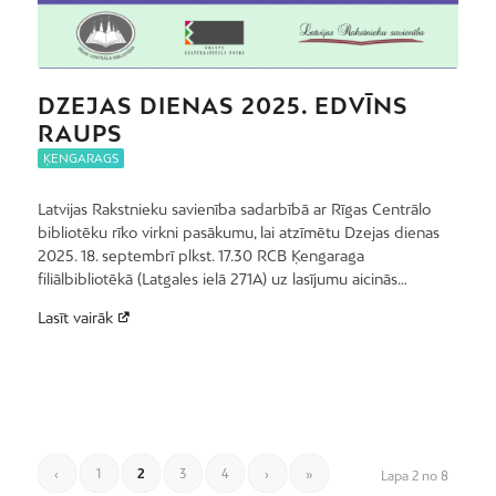
DZEJAS DIENAS 2025. EDVĪNS
RAUPS
ĶENGARAGS
Latvijas Rakstnieku savienība sadarbībā ar Rīgas Centrālo
bibliotēku rīko virkni pasākumu, lai atzīmētu Dzejas dienas
2025. 18. septembrī plkst. 17.30 RCB Ķengaraga
filiālbibliotēkā (Latgales ielā 271A) uz lasījumu aicinās…
Lasīt vairāk
‹
1
2
3
4
›
»
Lapa 2 no 8