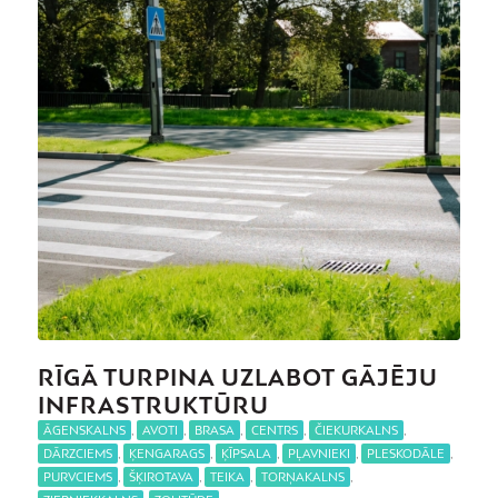
RĪGĀ TURPINA UZLABOT GĀJĒJU
INFRASTRUKTŪRU
ĀGENSKALNS
,
AVOTI
,
BRASA
,
CENTRS
,
ČIEKURKALNS
,
DĀRZCIEMS
,
ĶENGARAGS
,
ĶĪPSALA
,
PĻAVNIEKI
,
PLESKODĀLE
,
PURVCIEMS
,
ŠĶIROTAVA
,
TEIKA
,
TORŅAKALNS
,