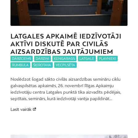
LATGALES APKAIMĒ IEDZĪVOTĀJI
AKTĪVI DISKUTĒ PAR CIVILĀS
AIZSARDZĪBAS JAUTĀJUMIEM
DĀRZCIEMS
,
DĀRZIŅI
,
ĶENGARAGS
,
LATGALE
,
PĻAVNIEKI
,
RUMBULA
,
ŠĶIROTAVA
,
VECPILSĒTA
Noslēdzot šogad sākto civilās aizsardzības semināru ciklu
galvaspilsētas apkaimēs, 26. novembrī Rīgas Apkaimju
iedzīvotāju centra Latgales punktā tika aizvadīts pēdējais,
septītais, seminārs, kurā iedzīvotāji varēja papildināt…
Lasīt vairāk