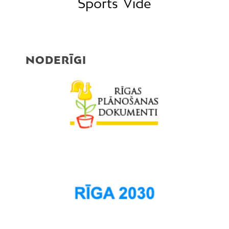
Sports
Vide
Pļavnieki
Purvciems
Rumbula
NODERĪGI
Salas
Sarkandaugava
Skanste
Spilve
Suži
Šampēteris
Šķirotava
Teika
Torņakalns
Trīsciems
Vecāķi