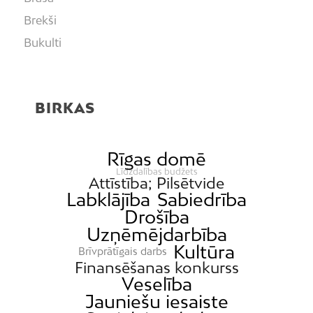
Brekši
Bukulti
Buļļi
Centrs
BIRKAS
Čiekurkalns
Daugavgrīva
Dārzciems
Rīgas domē
Līdzdalības budžets
Dārziņi
Attīstība; Pilsētvide
Labklājība
Sabiedrība
Dreiliņi
Drošība
Dzirciems
Uzņēmējdarbība
Grīziņkalns
Kultūra
Brīvprātīgais darbs
Finansēšanas konkurss
Iļģuciems
Veselība
Imanta
Jauniešu iesaiste
Jaunciems