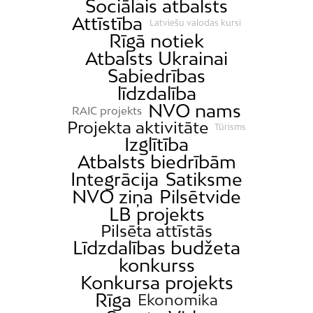
Sociālais atbalsts
Attīstība
Jugla
Latviešu valodas kursi
Rīgā notiek
Katlakalns
Atbalsts Ukrainai
Kleisti
Sabiedrības
Kundziņsala
līdzdalība
NVO nams
Ķengarags
RAIC projekts
Projekta aktivitāte
Tūrisms
Ķīpsala
Izglītība
Mangaļsala
Atbalsts biedrībām
Integrācija
Satiksme
Latgale
NVO ziņa
Pilsētvide
Mežaparks
LB projekts
Mežciems
Pilsēta attīstās
Mīlgrāvis
Līdzdalības budžeta
konkurss
Mūkupurvs
Konkursa projekts
Pētersala-Andrejsala
Rīga
Ekonomika
Pleskodāle