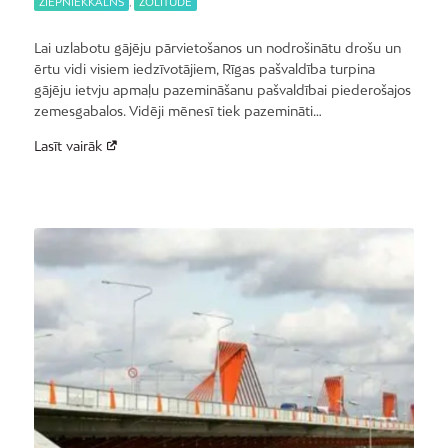
ZIEPNIEKKALNS
,
ZOLITŪDE
Lai uzlabotu gājēju pārvietošanos un nodrošinātu drošu un
ērtu vidi visiem iedzīvotājiem, Rīgas pašvaldība turpina
gājēju ietvju apmaļu pazemināšanu pašvaldībai piederošajos
zemesgabalos. Vidēji mēnesī tiek pazemināti…
Lasīt vairāk