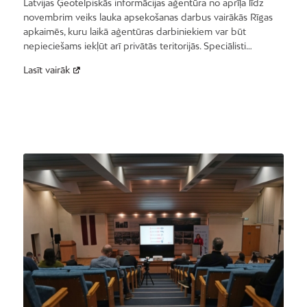
Latvijas Ģeotelpiskās informācijas aģentūra no aprīļa līdz
novembrim veiks lauka apsekošanas darbus vairākās Rīgas
apkaimēs, kuru laikā aģentūras darbiniekiem var būt
nepieciešams iekļūt arī privātās teritorijās. Speciālisti…
Lasīt vairāk