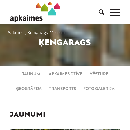
Sākums
Ķengarags
/
/
Jaunumi
ĶENGARAGS
JAUNUMI
APKAIMES DZĪVE
VĒSTURE
ĢEOGRĀFIJA
TRANSPORTS
FOTO GALERIJA
JAUNUMI