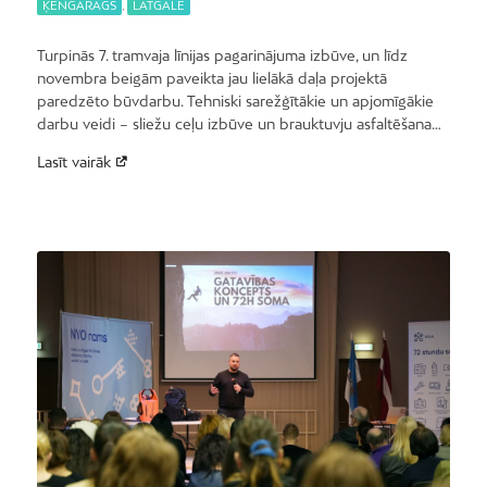
ĶENGARAGS
,
LATGALE
Turpinās 7. tramvaja līnijas pagarinājuma izbūve, un līdz
novembra beigām paveikta jau lielākā daļa projektā
paredzēto būvdarbu. Tehniski sarežģītākie un apjomīgākie
darbu veidi – sliežu ceļu izbūve un brauktuvju asfaltēšana…
Lasīt vairāk