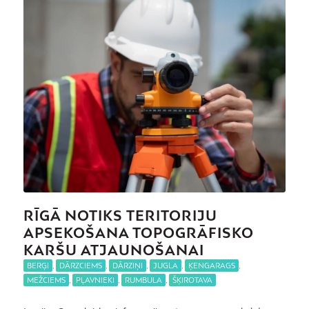
RĪGĀ NOTIKS TERITORIJU
APSEKOŠANA TOPOGRĀFISKO
KARŠU ATJAUNOŠANAI
BERĢI
,
DĀRZCIEMS
,
DĀRZIŅI
,
JUGLA
,
ĶENGARAGS
,
MEŽCIEMS
,
PĻAVNIEKI
,
RUMBULA
,
ŠĶIROTAVA