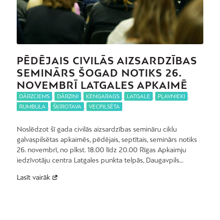
PĒDĒJAIS CIVILĀS AIZSARDZĪBAS
SEMINĀRS ŠOGAD NOTIKS 26.
NOVEMBRĪ LATGALES APKAIMĒ
DĀRZCIEMS
,
DĀRZIŅI
,
ĶENGARAGS
,
LATGALE
,
PĻAVNIEKI
,
RUMBULA
,
ŠĶIROTAVA
,
VECPILSĒTA
Noslēdzot šī gada civilās aizsardzības semināru ciklu
galvaspilsētas apkaimēs, pēdējais, septītais, seminārs notiks
26. novembrī, no plkst. 18.00 līdz 20.00 Rīgas Apkaimju
iedzīvotāju centra Latgales punkta telpās, Daugavpils…
Lasīt vairāk