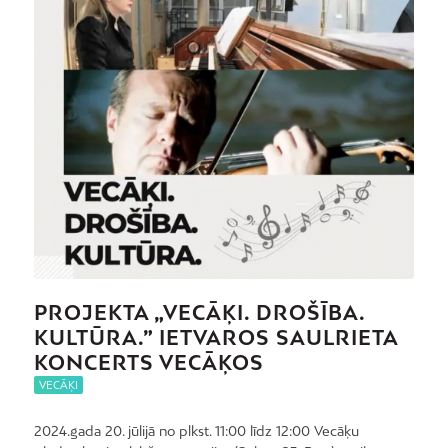
PROJEKTA „VECĀĶI. DROŠĪBA.
KULTŪRA.” IETVAROS SAULRIETA
KONCERTS VECĀĶOS
VECĀĶI
2024.gada 20. jūlijā no plkst. 11:00 līdz 12:00 Vecāķu