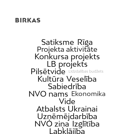
Buļļi
Centrs
BIRKAS
Čiekurkalns
Daugavgrīva
Dārzciems
Satiksme
Rīga
Projekta aktivitāte
Dārziņi
Konkursa projekts
Dreiliņi
LB projekts
Dzirciems
Pilsētvide
Līdzdalības budžets
Kultūra
Veselība
Grīziņkalns
Sabiedrība
Iļģuciems
NVO nams
Ekonomika
Imanta
Vide
Jaunciems
Atbalsts Ukrainai
Uzņēmējdarbība
Jugla
NVO ziņa
Izglītība
Katlakalns
Labklājība