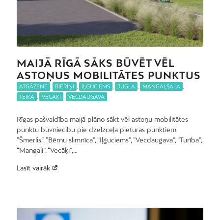
MAIJĀ RĪGĀ SĀKS BŪVĒT VĒL
ASTOŅUS MOBILITĀTES PUNKTUS
ATGĀZENE
,
BIERIŅI
,
IĻĢUCIEMS
,
JUGLA
,
MANGAĻSALA
,
TEIKA
,
VECĀĶI
,
VECDAUGAVA
Rīgas pašvaldība maijā plāno sākt vēl astoņu mobilitātes
punktu būvniecību pie dzelzceļa pieturas punktiem
“Šmerlis”, “Bērnu slimnīca”, “Iļģuciems”, “Vecdaugava”, “Turība”,
“Mangaļi”, “Vecāķi”,…
Lasīt vairāk