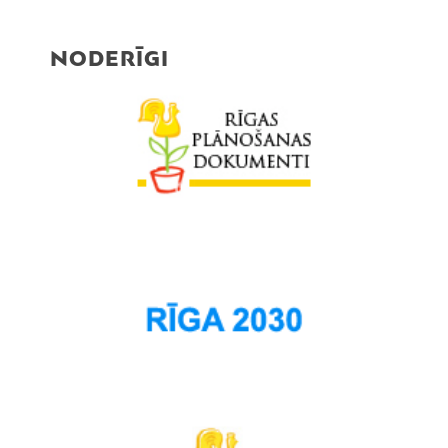
Rumbula
Salas
NODERĪGI
Sarkandaugava
Skanste
Spilve
Suži
Šampēteris
Šķirotava
Teika
Torņakalns
Trīsciems
Vecāķi
Vecdaugava
Vecmīlgrāvis