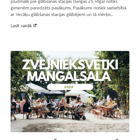
pludmalē pie glābšanas stacijas (Selgas 23, Rīga) notiks
ģimenēm paredzēts pasākums. Pasākums notiek sadarbībā
ar Vecāķu glābšanas stacijas glābējiem un tā mērķis…
Lasīt vairāk