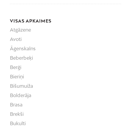
VISAS APKAIMES
Atgāzene
Avoti
Āgenskalns
Beberbeķi
Berģi
Bieriņi
Bišumuiža
Bolderāja
Brasa
Brekši
Bukulti