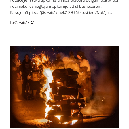
noteicējiem savā apkaimē un līdz oktobra beigām balsot par
rīdzinieku iesniegtajām apkaimju attīstības iecerēm.
Balsojumā piedalījās vairāk nekā 29 tūkstoši iedzīvotāju,…
Lasīt vairāk