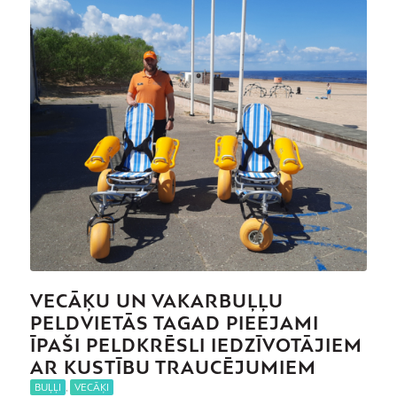
VECĀĶU UN VAKARBUĻĻU
PELDVIETĀS TAGAD PIEEJAMI
ĪPAŠI PELDKRĒSLI IEDZĪVOTĀJIEM
AR KUSTĪBU TRAUCĒJUMIEM
BUĻĻI
,
VECĀĶI