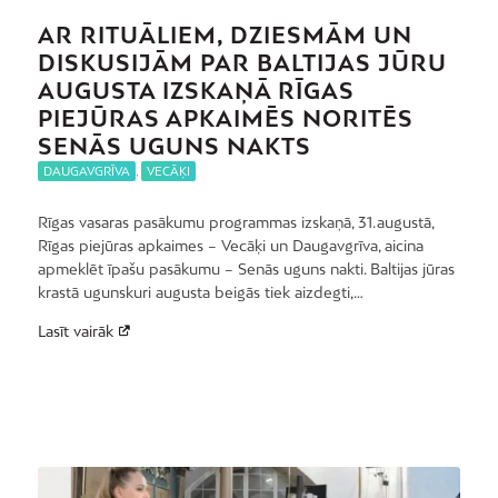
AR RITUĀLIEM, DZIESMĀM UN
DISKUSIJĀM PAR BALTIJAS JŪRU
AUGUSTA IZSKAŅĀ RĪGAS
PIEJŪRAS APKAIMĒS NORITĒS
SENĀS UGUNS NAKTS
DAUGAVGRĪVA
,
VECĀĶI
Rīgas vasaras pasākumu programmas izskaņā, 31. augustā,
Rīgas piejūras apkaimes – Vecāķi un Daugavgrīva, aicina
apmeklēt īpašu pasākumu – Senās uguns nakti. Baltijas jūras
krastā ugunskuri augusta beigās tiek aizdegti,…
Lasīt vairāk