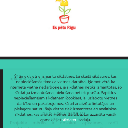
Vecpilsēta
Voleri
Zasulauks
Ziepniekkalns
Zolitūde
Šī tīmekļvietne izmanto sīkdatnes, tai skaitā sīkdatnes, kas
apkaimes@riga.lv
nepieciešamas tīmekļa vietnes darbībai. Ņemot vērā, ka
interneta vietne nedarbosies, ja sīkdatnes netiks izmantotas, šo
sīkdatņu izmantošanai piekrišana netiek prasīta. Papildus
nepieciešamajām sīkdatnēm (cookies), lai uzlabotu vietnes
darbību un pakalpojumus, kā arī analizētu lietotājus un
pielāgotu saturu, šajā vietnē tiek izmantotas arī analītiskās
PAR APKAIMES.LV
sīkdatnes, kas analizē vietnes darbību. Lai uzzinātu vairāk
apmeklējiet
sīkdatņu
sadaļu.
Projekta mērķis ir nosakot apkaimes, radīt