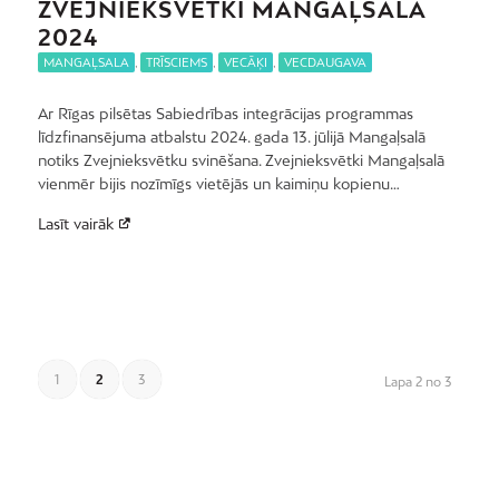
ZVEJNIEKSVĒTKI MANGAĻSALĀ
2024
MANGAĻSALA
,
TRĪSCIEMS
,
VECĀĶI
,
VECDAUGAVA
Ar Rīgas pilsētas Sabiedrības integrācijas programmas
līdzfinansējuma atbalstu 2024. gada 13. jūlijā Mangaļsalā
notiks Zvejnieksvētku svinēšana. Zvejnieksvētki Mangaļsalā
vienmēr bijis nozīmīgs vietējās un kaimiņu kopienu…
Lasīt vairāk
1
2
3
Lapa 2 no 3