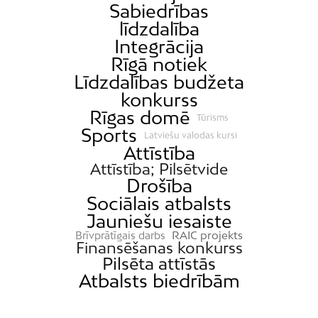
Kleisti
Sabiedrības
līdzdalība
Kundziņsala
Integrācija
Ķengarags
Rīgā notiek
Ķīpsala
Līdzdalības budžeta
Mangaļsala
konkurss
Rīgas domē
Latgale
Tūrisms
Sports
Latviešu valodas kursi
Mežaparks
Attīstība
Mežciems
Attīstība; Pilsētvide
Drošība
Mīlgrāvis
Sociālais atbalsts
Mūkupurvs
Jauniešu iesaiste
Pētersala-Andrejsala
RAIC projekts
Brīvprātīgais darbs
Finansēšanas konkurss
Pleskodāle
Pilsēta attīstās
Pļavnieki
Atbalsts biedrībām
Purvciems