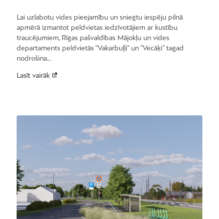
Lai uzlabotu vides pieejamību un sniegtu iespēju pilnā
apmērā izmantot peldvietas iedzīvotājiem ar kustību
traucējumiem, Rīgas pašvaldības Mājokļu un vides
departaments peldvietās “Vakarbuļļi” un “Vecāķi” tagad
nodrošina…
Lasīt vairāk