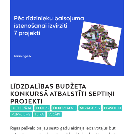
LĪDZDALĪBAS BUDŽETA
KONKURSĀ ATBALSTĪTI SEPTIŅI
PROJEKTI
BOLDERĀJA
,
CENTRS
,
ČIEKURKALNS
,
MEŽAPARKS
,
PĻAVNIEKI
,
PURVCIEMS
,
TEIKA
,
VECĀĶI
Rīgas pašvaldība jau sesto gadu aicināja iedzīvotājus būt