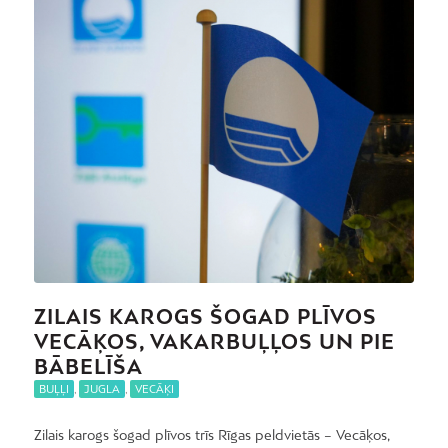
ZILAIS KAROGS ŠOGAD PLĪVOS
VECĀĶOS, VAKARBUĻĻOS UN PIE
BĀBELĪŠA
BUĻĻI
,
JUGLA
,
VECĀĶI
Zilais karogs šogad plīvos trīs Rīgas peldvietās – Vecāķos,