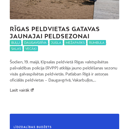
RĪGAS PELDVIETAS GATAVAS
JAUNAJAI PELDSEZONAI
BUĻĻI
,
DAUGAVGRĪVA
,
JUGLA
,
MEŽAPARKS
,
RUMBULA
,
SALAS
,
VECĀĶI
Šodien, 19. maijā, Ķīpsalas peldvietā Rīgas valstspilsētas
pašvaldības policija (RVPP) atklāja jauno peldēšanas sezonu
visās galvaspilsētas peldvietās. Patlaban Rīgā ir astoņas
oficiālās peldvietas – Daugavgrīvā, Vakarbuļļos,…
Lasīt vairāk