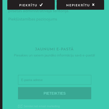
priekšnoteikumus līdzsvarotas sociāli –
PIEKRĪTU
NEPIEKRĪTU
ekonomiskās un telpiskās politikas ieviešanai Rīgas
pilsētas administratīvajā teritorijā.
Piekļūstamības paziņojums
JAUNUMI E-PASTĀ
Piesakies un saņem jaunāko informāciju savā e-pastā!