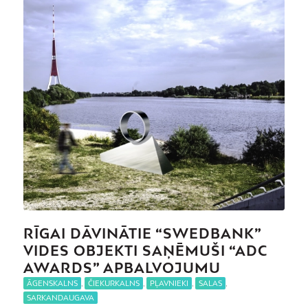
RĪGAI DĀVINĀTIE “SWEDBANK”
VIDES OBJEKTI SAŅĒMUŠI “ADC
AWARDS” APBALVOJUMU
ĀGENSKALNS
,
ČIEKURKALNS
,
PĻAVNIEKI
,
SALAS
,
SARKANDAUGAVA