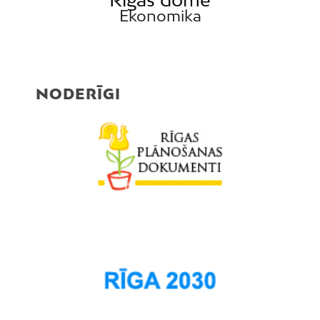
Ekonomika
Pleskodāle
Pļavnieki
Purvciems
Rumbula
NODERĪGI
Salas
Sarkandaugava
Skanste
Spilve
Suži
Šampēteris
Šķirotava
Teika
Torņakalns
Trīsciems