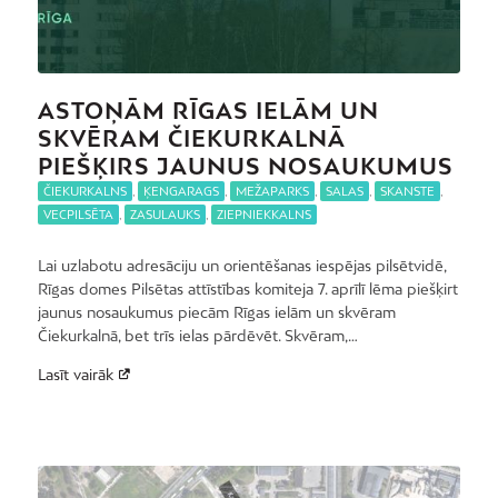
ASTOŅĀM RĪGAS IELĀM UN
SKVĒRAM ČIEKURKALNĀ
PIEŠĶIRS JAUNUS NOSAUKUMUS
ČIEKURKALNS
,
ĶENGARAGS
,
MEŽAPARKS
,
SALAS
,
SKANSTE
,
VECPILSĒTA
,
ZASULAUKS
,
ZIEPNIEKKALNS
Lai uzlabotu adresāciju un orientēšanas iespējas pilsētvidē,
Rīgas domes Pilsētas attīstības komiteja 7. aprīlī lēma piešķirt
jaunus nosaukumus piecām Rīgas ielām un skvēram
Čiekurkalnā, bet trīs ielas pārdēvēt. Skvēram,…
Lasīt vairāk