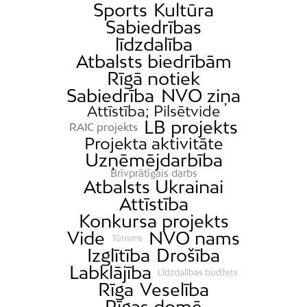
Sports
Kultūra
Jaunciems
Sabiedrības
Jugla
līdzdalība
Atbalsts biedrībām
Katlakalns
Rīgā notiek
Kleisti
Sabiedrība
NVO ziņa
Kundziņsala
Attīstība; Pilsētvide
LB projekts
Ķengarags
RAIC projekts
Projekta aktivitāte
Ķīpsala
Uzņēmējdarbība
Mangaļsala
Brīvprātīgais darbs
Atbalsts Ukrainai
Latgale
Attīstība
Mežaparks
Konkursa projekts
Vide
NVO nams
Mežciems
Tūrisms
Izglītība
Drošība
Mīlgrāvis
Labklājība
Līdzdalības budžets
Mūkupurvs
Rīga
Veselība
Pētersala-Andrejsala
Rīgas domē