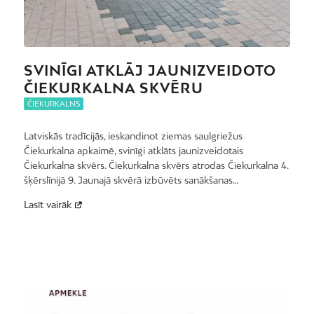
SVINĪGI ATKLĀJ JAUNIZVEIDOTO
ČIEKURKALNA SKVĒRU
ČIEKURKALNS
Latviskās tradīcijās, ieskandinot ziemas saulgriežus
Čiekurkalna apkaimē, svinīgi atklāts jaunizveidotais
Čiekurkalna skvērs. Čiekurkalna skvērs atrodas Čiekurkalna 4.
šķērslīnijā 9. Jaunajā skvērā izbūvēts sanākšanas…
Lasīt vairāk