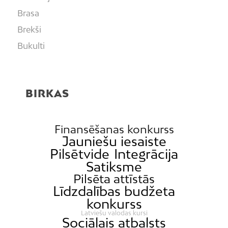
Brasa
Brekši
Bukulti
Buļļi
Centrs
BIRKAS
Čiekurkalns
Daugavgrīva
Dārzciems
Finansēšanas konkurss
Jauniešu iesaiste
Dārziņi
Pilsētvide
Integrācija
Dreiliņi
Satiksme
Dzirciems
Pilsēta attīstās
Līdzdalības budžeta
Grīziņkalns
konkurss
Iļģuciems
Latviešu valodas kursi
Sociālais atbalsts
Imanta