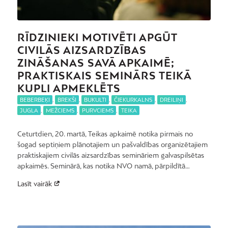
RĪDZINIEKI MOTIVĒTI APGŪT
CIVILĀS AIZSARDZĪBAS
ZINĀŠANAS SAVĀ APKAIMĒ;
PRAKTISKAIS SEMINĀRS TEIKĀ
KUPLI APMEKLĒTS
BEBERBEĶI
,
BREKŠI
,
BUKULTI
,
ČIEKURKALNS
,
DREILIŅI
,
JUGLA
,
MEŽCIEMS
,
PURVCIEMS
,
TEIKA
Ceturtdien, 20. martā, Teikas apkaimē notika pirmais no
šogad septiņiem plānotajiem un pašvaldības organizētajiem
praktiskajiem civilās aizsardzības semināriem galvaspilsētas
apkaimēs. Seminārā, kas notika NVO namā, pārpildītā…
Lasīt vairāk