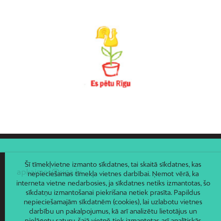
Vecāķi
Vecdaugava
Vecmīlgrāvis
Vecpilsēta
Voleri
Zasulauks
Ziepniekkalns
Zolitūde
Šī tīmekļvietne izmanto sīkdatnes, tai skaitā sīkdatnes, kas
apkaimes@riga.lv
nepieciešamas tīmekļa vietnes darbībai. Ņemot vērā, ka
interneta vietne nedarbosies, ja sīkdatnes netiks izmantotas, šo
sīkdatņu izmantošanai piekrišana netiek prasīta. Papildus
nepieciešamajām sīkdatnēm (cookies), lai uzlabotu vietnes
darbību un pakalpojumus, kā arī analizētu lietotājus un
pielāgotu saturu, šajā vietnē tiek izmantotas arī analītiskās