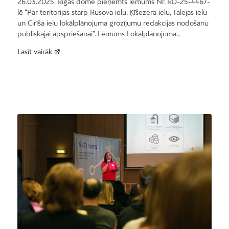
26.03.2025. Rīgas domē pieņemts lēmums Nr. RD-25-4467-
lē “Par teritorijas starp Rusova ielu, Ķīšezera ielu, Talejas ielu
un Cirīša ielu lokālplānojuma grozījumu redakcijas nodošanu
publiskajai apspriešanai”. Lēmums Lokālplānojuma…
Lasīt vairāk