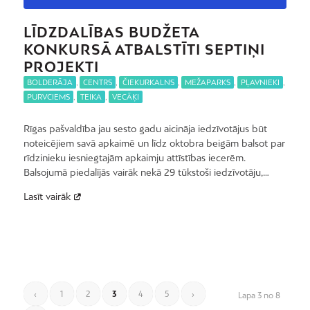
LĪDZDALĪBAS BUDŽETA
KONKURSĀ ATBALSTĪTI SEPTIŅI
PROJEKTI
BOLDERĀJA
,
CENTRS
,
ČIEKURKALNS
,
MEŽAPARKS
,
PĻAVNIEKI
,
PURVCIEMS
,
TEIKA
,
VECĀĶI
Rīgas pašvaldība jau sesto gadu aicināja iedzīvotājus būt
noteicējiem savā apkaimē un līdz oktobra beigām balsot par
rīdzinieku iesniegtajām apkaimju attīstības iecerēm.
Balsojumā piedalījās vairāk nekā 29 tūkstoši iedzīvotāju,…
Lasīt vairāk
‹
1
2
3
4
5
›
Lapa 3 no 8