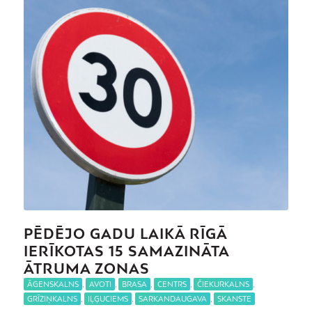
PĒDĒJO GADU LAIKĀ RĪGĀ
IERĪKOTAS 15 SAMAZINĀTA
ĀTRUMA ZONAS
ĀGENSKALNS
,
AVOTI
,
BRASA
,
CENTRS
,
ČIEKURKALNS
,
GRĪZIŅKALNS
,
IĻĢUCIEMS
,
SARKANDAUGAVA
,
SKANSTE